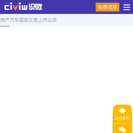
免费试用
地产
汽车
服装
文旅
上市
公关
首页
>
舆情研究
>
正文