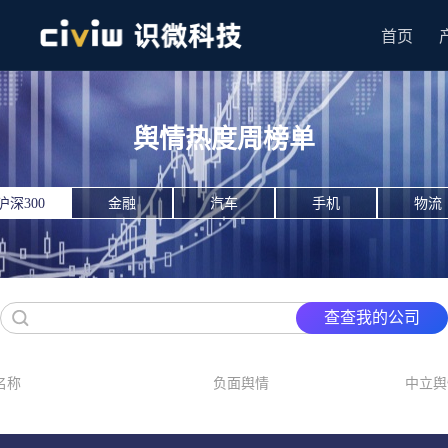
首页
舆情热度周榜单
沪深300
金融
汽车
手机
物流
查查我的公司
名称
负面舆情
中立舆