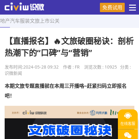
免费试用
地产
汽车
服装
文旅
上市
公关
首页
>
舆情研究
>
正文
【直播报名】🔥文旅破圈秘诀：剖析
热潮下的“口碑”与“营销”
发布时间:
2024-05-28 09:32
作者
:
FR
浏览次数
:
10925
分类
:
识微新闻
本期文旅专题直播就在本周三开播咯~赶紧扫码立即报名
吧！