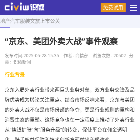
免费试用
地产
汽车
服装
文旅
上市
公关
首页
>
舆情研究
>
正文
“京东、美团外卖大战”事件观察
发布时间:
2025-05-28 15:35
作者
:
商情部
浏览次数
:
20502
分
类
:
识微新闻
行业背景
京东入局外卖行业带来两巨头业务对垒，双方业务交锋及品
牌优势成为舆论关注重点。结合市场反响来看，京东与美团
的外卖大战不仅是市场份额的争夺，更是行业规则的重构和
消费生态的重塑。这场竞争也在一定程度上推动了外卖行业
从“烧钱扩张”向“服务升级”的转变，促使平台在佣金透明
化、骑手权益保障和技术创新方面做出积极改变。