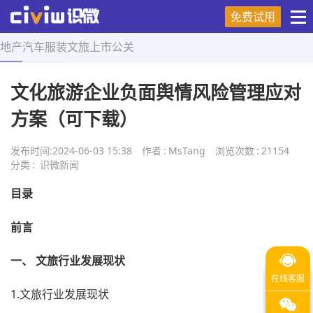
免费试用
地产
汽车
服装
文旅
上市
公关
首页
>
舆情研究
>
正文
文化旅游企业负面舆情风险管理应对
方案（可下载）
发布时间:
2024-06-03 15:38
作者
:
MsTang
浏览次数
:
21154
分类
:
识微新闻
目录
前言
一、
文旅
行业
发展现状
1.文旅行业发展现状