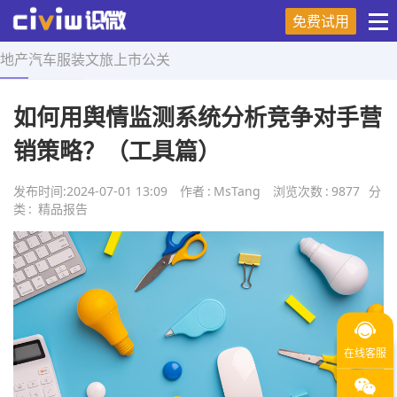
免费试用
地产
汽车
服装
文旅
上市
公关
首页
>
精品报告
>
正文
如何用舆情监测系统分析竞争对手营
销策略？（工具篇）
发布时间:
2024-07-01 13:09
作者
:
MsTang
浏览次数
:
9877
分
类
:
精品报告