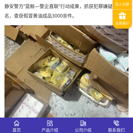
静安警方“蓝鲸—警企直联”行动成果，抓获犯罪嫌疑人25
名，查获假冒黄油成品3000余件。
(图片来自网络，如有侵权请发邮件删除)
首页
产品介绍
公司介绍
联系我们