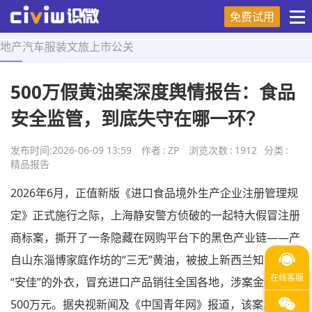
免费试用
地产
汽车
服装
文旅
上市
公关
首页
>
精品报告
>
正文
500万假黄油案深度舆情报告：食品
安全监管，到底失守在哪一环？
发布时间:
2026-06-09 13:59
作者
:
ZP
浏览次数
:
1912
分类
:
精品报告
2026年6月，正值新版《进口食品境外生产企业注册管理规
定》正式施行之际，上海静安警方侦破的一起特大假冒注册
商标案，撕开了一条隐藏在网购平台下的黑色产业链——产
自山东淄博家庭作坊的“三无”黄油，被披上新西兰知名品牌
“安佳”的外衣，冒充进口产品销往全国各地，涉案金额超过
500万元。据央视新闻及《中国青年网》报道，该案系上海