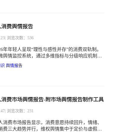
轻人消费舆情报告
:23
| 浏览次数：536
26年年轻人呈现“理性与感性并存”的消费双轨制。
微舆情监控系统，通过多维指标与分级响应机制，
情绪风暴，护航品牌声誉。
知识
舆情报告
轻人消费市场舆情报告-附市场舆情报告制作工具
:47
| 浏览次数：231
年轻人消费市场报告显示，消费意愿持续回升，情绪、
消费三大趋势并行，维权舆情集中于定价与虚假营