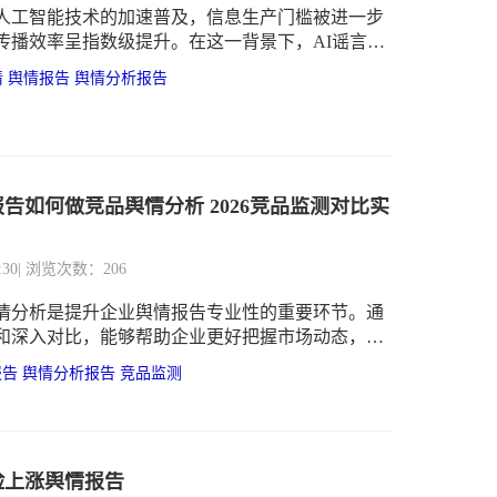
人工智能技术的加速普及，信息生产门槛被进一步
传播效率呈指数级提升。在这一背景下，AI谣言的
方式也发生了深刻变化。
情
舆情报告
舆情分析报告
告如何做竞品舆情分析 2026竞品监测对比实
:30
| 浏览次数：206
情分析是提升企业舆情报告专业性的重要环节。通
和深入对比，能够帮助企业更好把握市场动态，优
。识微商情在实际应用中帮助团队跟踪相关动态。
报告
舆情分析报告
竞品监测
险上涨舆情报告