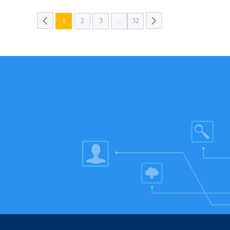
1
2
3
...
32