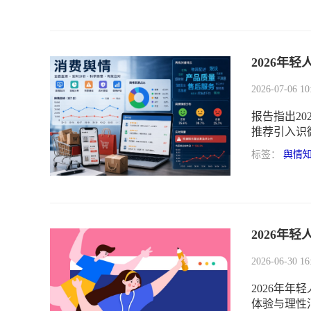
2026年
2026-07-06 10
报告指出20
推荐引入识
毫秒级捕捉
标签：
舆情
2026年
2026-06-30 16
2026年
体验与理性