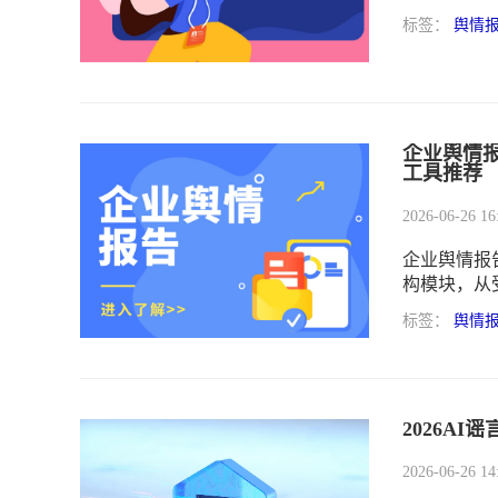
销，数据监
标签：
舆情
企业舆情报
工具推荐
2026-06-26 16
企业舆情报
构模块，从
框架，帮助
标签：
舆情
2026A
2026-06-26 14