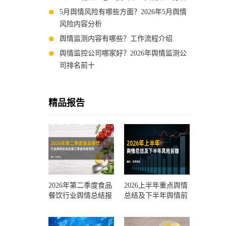
5月舆情风险有哪些方面？2026年5月舆情
风险内容分析
舆情监测内容有哪些？工作流程介绍
舆情监控公司哪家好？2026年舆情监测公
司排名前十
精品报告
2026年第二季度食品
2026上半年重点舆情
餐饮行业舆情总结报
总结及下半年舆情前
告及第三季度风险预
瞻和风控报告
测