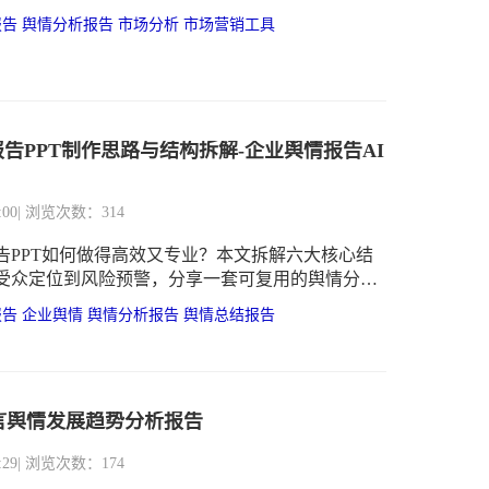
测是关键。
报告
舆情分析报告
市场分析
市场营销工具
告PPT制作思路与结构拆解-企业舆情报告AI
:00
| 浏览次数：314
告PPT如何做得高效又专业？本文拆解六大核心结
受众定位到风险预警，分享一套可复用的舆情分析
企业快速掌握舆情数据洞察与呈现方法。
报告
企业舆情
舆情分析报告
舆情总结报告
I谣言舆情发展趋势分析报告
:29
| 浏览次数：174