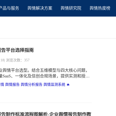
产品与服务
舆情解决方案
舆情研究院
舆情热度榜
报告平台选择指南
:18
| 浏览次数：357
业舆情平台选型。结合五维模型与四大核心问题，
量SaaS、一体化及信创合规场景，提供实测和授权
，助力精准决策。
舆情
舆情报告
舆情分析报告
舆情监测系统 🔥
报告制作标准流程图解析-企业舆情报告制作教