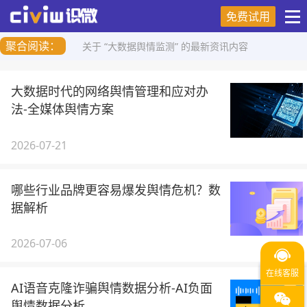
免费试用
聚合阅读：
关于 “大数据舆情监测” 的最新资讯内容
大数据时代的网络舆情管理和应对办
法-全媒体舆情方案
2026-07-21
哪些行业品牌更容易爆发舆情危机？数
据解析
2026-07-06
AI语音克隆诈骗舆情数据分析-AI负面
舆情数据分析