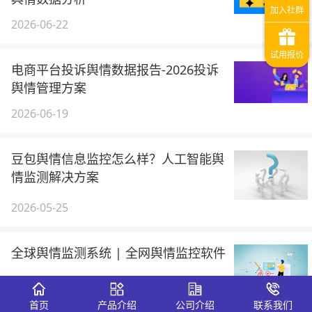
2026-06-22
电商平台投诉舆情数据报告-2026投诉
舆情管理方案
2026-06-19
豆包舆情信息监控怎么样？人工智能舆
情监测解决方案
2026-05-25
全球舆情监测系统 | 全网舆情监控软件
2026-05-20
首页
产品介绍
公司介绍
联系我们