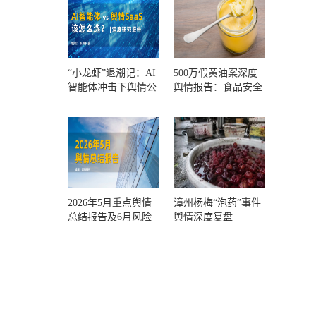
“小龙虾”退潮记：AI
500万假黄油案深度
智能体冲击下舆情公
舆情报告：食品安全
关人的工具选择回摆
监管，到底失守在哪
一环？
2026年5月重点舆情
漳州杨梅“泡药”事件
总结报告及6月风险
舆情深度复盘
预警