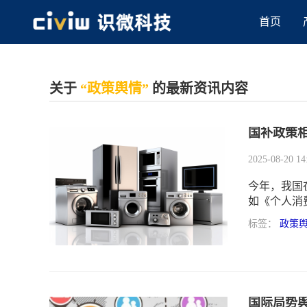
首页
关于
“政策舆情”
的最新资讯内容
国补政策
2025-08-20 14
今年，我国
如《个人消
体贷款贴息
标签：
政策
体贷款给予
和消费品以
力、推动产
国际局势