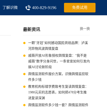
400-829-9196
了解识微
免费试用
换一换
最新资讯
一颗"牙冠"如何撼动国民烘焙品牌：泸溪
河异物风波舆情复盘
戚薇开放AI形象授权舆情复盘：“我不是
戚薇”数字分身问世，一条官宣如何引发内
娱AI讨论新阶段
舆情监测软件报价方案，识微舆情监控软
件多少钱
教育机构标错学费致考生复读舆情复盘：
1980元买的志愿表，如何把478分考生推
进复读深渊
舆情监测软件多少钱一套？舆情监测软件