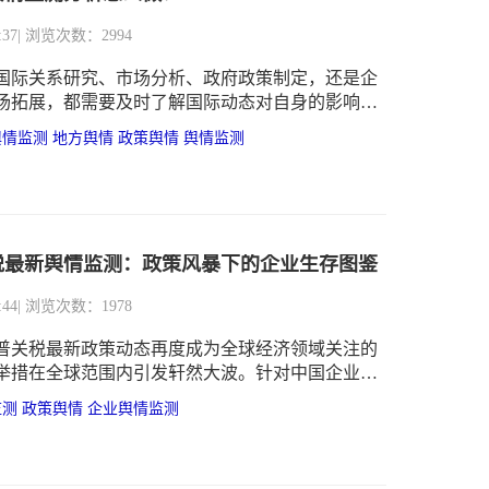
:37
| 浏览次数：2994
国际关系研究、市场分析、政府政策制定，还是企
场拓展，都需要及时了解国际动态对自身的影响。
情监测分析是一个系统性工程，需要融合多学科方
舆情监测
地方舆情
政策舆情
舆情监测
具与实战经验。以下从战略框架、技术实现、风险
度展开说明，并结合最新行业实践提供可落地的解
税最新舆情监测：政策风暴下的企业生存图鉴
:44
| 浏览次数：1978
普关税最新政策动态再度成为全球经济领域关注的
举措在全球范围内引发轩然大波。针对中国企业，
发生如下演变
监测
政策舆情
企业舆情监测