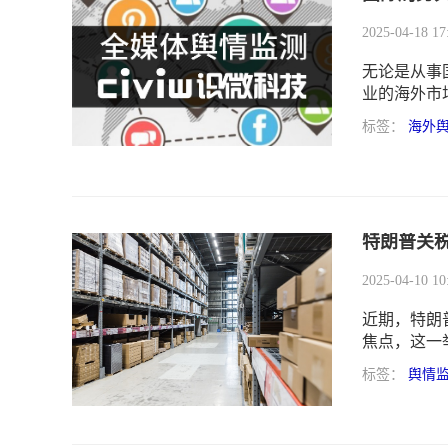
2025-04-18 17
无论是从事
业的海外市
国际局势舆
标签：
海外
法、技术工
防控三个维
决方案
特朗普关
2025-04-10 10
近期，特朗
焦点，这一
其相关政策
标签：
舆情