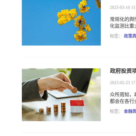
2023-03-16 11
常规化的舆
化监测比重
日常舆情制
标签：
政策
政府投资
2023-02-23 17
众所周知，
都会在各行
以及利用外
标签：
金融
等方式独资
政府热衷于