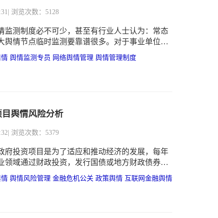
:31
| 浏览次数：5128
情监测制度必不可少，甚至有行业人士认为：常态
大舆情节点临时监测要靠谱很多。对于事业单位，
度该如何制定呢？
舆情
舆情监测专员
网络舆情管理
舆情管理制度
项目舆情风险分析
:32
| 浏览次数：5379
政府投资项目是为了适应和推动经济的发展，每年
业领域通过财政投资，发行国债或地方财政债券，
国政府赠款、国家财政担保的国内外金融组织贷款
舆情
舆情风险管理
金融危机公关
政策舆情
互联网金融舆情
或合资兴建的固定资产投资项目，尤其是一些地方
投资。