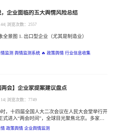
税，企业面临的五大舆情风险总结
:44
| 浏览次数：2557
核心关注对象全景图 1. 出口型企业（尤其是制造业）
舆情监测
舆情监测系统 🔥
政策舆情
行业信息收集
全国两会】企业家提案建议盘点
:14
| 浏览次数：7749
午9时，十四届全国人大二次会议在人民大会堂举行开
正式进入“两会时间”，全球目光聚焦北京。多家海
通过实时转播、连线会场记者等方式对中国两会展
舆情
政策舆情
企业舆情监测
，“新质生产力”成为外媒普遍提及的“两会关键