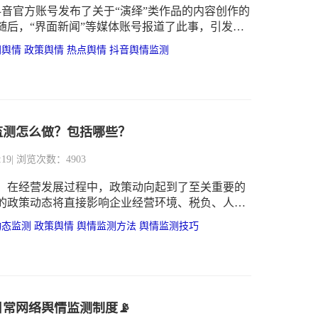
，抖音官方账号发布了关于“演绎”类作品的内容创作的
随后，“界面新闻”等媒体账号报道了此事，引发网
论
网舆情
政策舆情
热点舆情
抖音舆情监测
监测怎么做？包括哪些？
:19
| 浏览次数：4903
，在经营发展过程中，政策动向起到了至关重要的
的政策动态将直接影响企业经营环境、税负、人力
前景以及运营利润等问题。企业需要及时获取信息
动态监测
政策舆情
舆情监测方法
舆情监测技巧
的调整，以保持竞争力和可持续发展。
常网络舆情监测制度📡