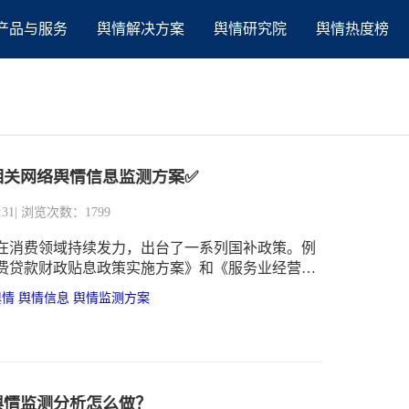
产品与服务
舆情解决方案
舆情研究院
舆情热度榜
相关网络舆情信息监测方案✅
:31
| 浏览次数：1799
在消费领域持续发力，出台了一系列国补政策。例
费贷款财政贴息政策实施方案》和《服务业经营主
政策实施方案》，对个人消费贷款和服务业经营主
舆情
舆情信息
舆情监测方案
一定的财政贴息。此前，还推出了大规模设备更新
旧换新等国补政策，其核心目的在于刺激消费活
业结构升级，为经济增长注入新的动力。
舆情监测分析怎么做？