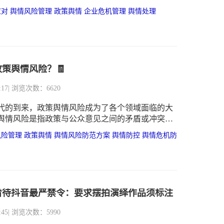
应对
舆情风险管理
政策舆情
企业危机管理
舆情处理
策舆情风险？🧾
:17
| 浏览次数：6620
代的到来，政策舆情风险成为了各个领域面临的大
舆情风险是指政策与公众意见之间的矛盾或冲突，
面舆情的产生，进一步对企业或政府的形象和信任
风险管理
政策舆情
舆情风险防范方案
舆情防控
舆情危机防
因此，为了规避政策舆情风险，需要有一定的应对
看待抖音最严禁令：要求摆拍演绎作品须标注
:45
| 浏览次数：5990