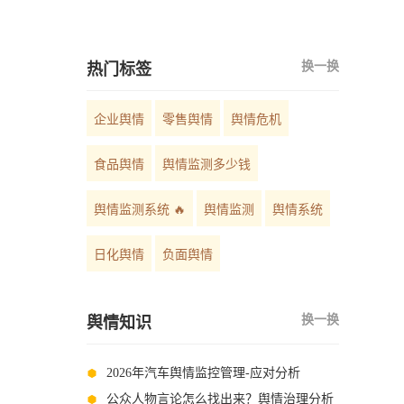
如何选择？
换一换
热门标签
企业舆情
零售舆情
舆情危机
食品舆情
舆情监测多少钱
舆情监测系统 🔥
舆情监测
舆情系统
日化舆情
负面舆情
换一换
舆情知识
2026年汽车舆情监控管理-应对分析
公众人物言论怎么找出来？舆情治理分析