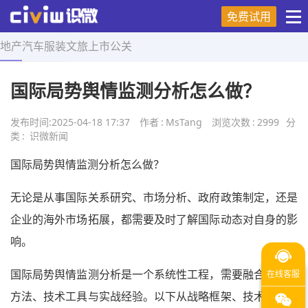
免费试用
地产
汽车
服装
文旅
上市
公关
首页
>
舆情研究
>
正文
国际局势舆情监测分析怎么做？
发布时间:
2025-04-18 17:37
作者
:
MsTang
浏览次数
:
2999
分
类
:
识微新闻
国际局势舆情监测分析怎么做？
无论是从事国际关系研究、市场分析、政府政策制定，还是
企业的海外市场拓展，都需要及时了解国际动态对自身的影
响。
国际局势舆情监测分析是一个系统性工程，需要融合多学科
方法、技术工具与实战经验。以下从战略框架、技术实现、