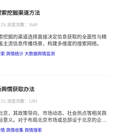
搜索挖掘渠道方法
:25
| 浏览次数：1649
索挖掘的渠道选择直接决定信息获取的全面性与精
盖主流信息传播场景，构建多维度的搜索网络。
搜索
舆情统计
大数据舆情监测
新舆情获取办法
:21
| 浏览次数：1281
北京，其政策导向、市场动态、社会热点等相关舆
标意义。对于布局北京市场或总部设于北京的企业
获取北京市最新舆情，是把握政策机遇、规避经营
舆情
舆情收集
舆情搜索
品牌形象的关键。