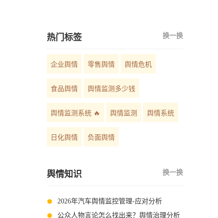
如何选择？
换一换
热门标签
企业舆情
零售舆情
舆情危机
食品舆情
舆情监测多少钱
舆情监测系统 🔥
舆情监测
舆情系统
日化舆情
负面舆情
换一换
舆情知识
2026年汽车舆情监控管理-应对分析
公众人物言论怎么找出来？舆情治理分析