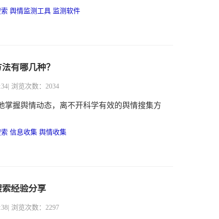
持。
搜索
舆情监测工具
监测软件
方法有哪几种？
:34
| 浏览次数：2034
地掌握舆情动态，离不开科学有效的舆情搜集方
搜索
信息收集
舆情收集
搜索经验分享
:38
| 浏览次数：2297