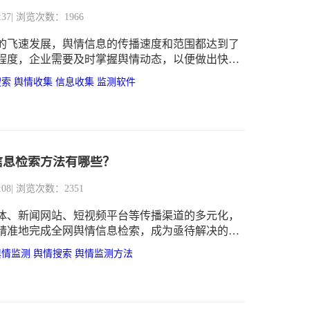
:37
| 浏览次数：1966
的飞速发展，舆情信息的传播速度和范围都达到了
程度，企业需要及时掌握舆情动态，以便做出快速
对。在这种背景下，可以搜集舆情热点的软件-识微
搜索
舆情收集
信息收集
监测软件
了企业不可或缺的工具。
信息检索方法有哪些？
:08
| 浏览次数：2351
体、新闻网站、短视频平台等传播渠道的多元化，
精准地完成全网舆情信息检索，成为亟待解决的难
舆情监测
舆情搜索
舆情监测方法