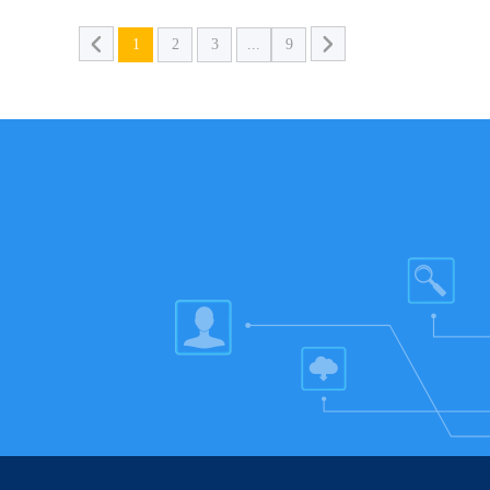
1
2
3
...
9