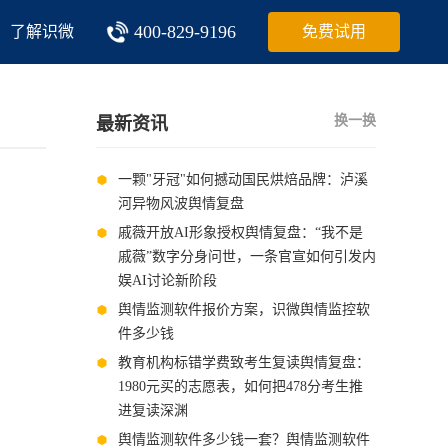
400-829-9196
了解识微
免费试用
换一换
最新资讯
一颗"牙冠"如何撼动国民烘焙品牌：泸溪
河异物风波舆情复盘
戚薇开放AI形象授权舆情复盘：“我不是
戚薇”数字分身问世，一条官宣如何引发内
娱AI讨论新阶段
舆情监测软件报价方案，识微舆情监控软
件多少钱
教育机构标错学费致考生复读舆情复盘：
1980元买的志愿表，如何把478分考生推
进复读深渊
舆情监测软件多少钱一套？舆情监测软件