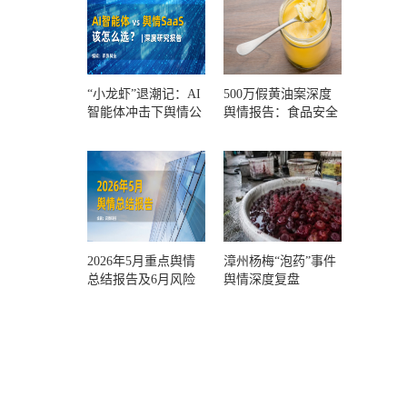
“小龙虾”退潮记：AI
500万假黄油案深度
智能体冲击下舆情公
舆情报告：食品安全
关人的工具选择回摆
监管，到底失守在哪
一环？
2026年5月重点舆情
漳州杨梅“泡药”事件
总结报告及6月风险
舆情深度复盘
预警