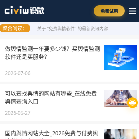
免费试用
聚合阅读：
关于 “免费舆情软件” 的最新资讯内容
做舆情监测一年要多少钱？买舆情监测
软件还是买服务？
2026-07-06
可以查找舆情的网站有哪些_在线免费
舆情查询入口
2026-05-27
国内舆情网站大全_2026免费与付费舆