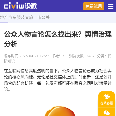
免费试用
地产
汽车
服装
文旅
上市
公关
首页
>
舆情知识
>
正文
公众人物言论怎么找出来？舆情治理
分析
发布时间:
2026-04-21 17:27
作者
:
XJ
浏览次数
:
2487
分类
:
舆
情知识
在互联网信息高度透明的当下，公众人物言论已成为社会舆
论的核心风向标。无论是社交媒体上的即时更新，还是公开
场合的即兴访谈，每一句发声都可能在瞬息之间引发海量讨
论。