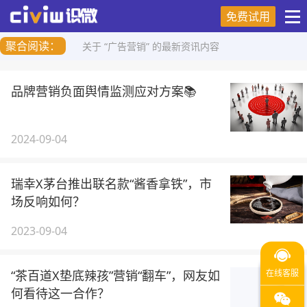
免费试用
聚合阅读：
关于 “广告营销” 的最新资讯内容
品牌营销负面舆情监测应对方案📚
2024-09-04
瑞幸X茅台推出联名款“酱香拿铁”，市
场反响如何？
2023-09-04
“茶百道X垫底辣孩”营销“翻车”，网友如
何看待这一合作？