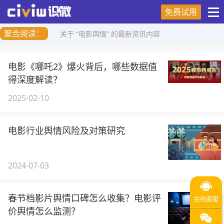
免费试用
聚合阅读：
关于 “电影舆情” 的最新资讯内容
电影《哪吒2》爆火背后，哪些数据值
得深度解读？
2025-02-10
电影行业舆情风险及对策研究
2024-07-03
春节档影片舆情口碑怎么收集？电影评
价舆情怎么监测？