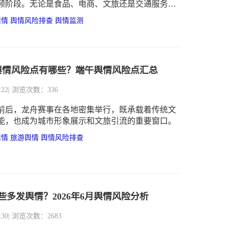
频阶段。无论是食品、电商、文旅还是交通服务行
短时间内承接大量关注与讨论。
舆情
舆情风险排查
舆情监测
舆情风险点有哪些？端午舆情风险点汇总
:22
| 浏览次数：336
前后，龙舟赛事在各地密集举行，既承载着传统文
能，也成为城市形象展示和文旅引流的重要窗口。
舆情
旅游舆情
舆情风险排查
些多发舆情？2026年6月舆情风险分析
:30
| 浏览次数：2683