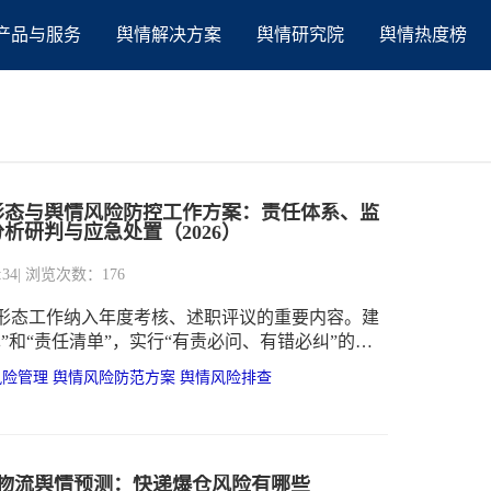
产品与服务
舆情解决方案
舆情研究院
舆情热度榜
形态与舆情风险防控工作方案：责任体系、监
析研判与应急处置（2026）
:34
| 浏览次数：176
形态工作纳入年度考核、述职评议的重要内容。建
”和“责任清单”，实行“有责必问、有错必纠”的问
风险管理
舆情风险防范方案
舆情风险排查
618物流舆情预测：快递爆仓风险有哪些