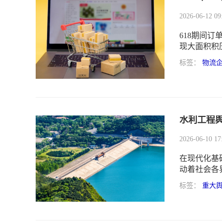
2026-06-12 09
618期间
现大面积积
不出去”。
标签：
物流
水利工程
2026-06-10 17
在现代化基
动着社会各
大、涉及面
标签：
重大
高的社会关