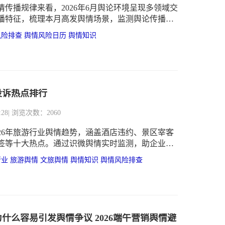
情传播规律来看，2026年6月舆论环境呈现多领域交
播特征，梳理本月高发舆情场景，监测舆论传播走
各类机构把控舆论节奏提供参考依据。
风险排查
舆情风险日历
舆情知识
游投诉热点排行
:28
| 浏览次数：2060
026年旅游行业舆情趋势，涵盖酒店违约、景区宰客
签等十大热点。通过识微舆情实时监测，助企业构
，有效防范短视频时代口碑危机。
行业
旅游舆情
文旅舆情
舆情知识
舆情风险排查
什么容易引发舆情争议 2026端午营销舆情避