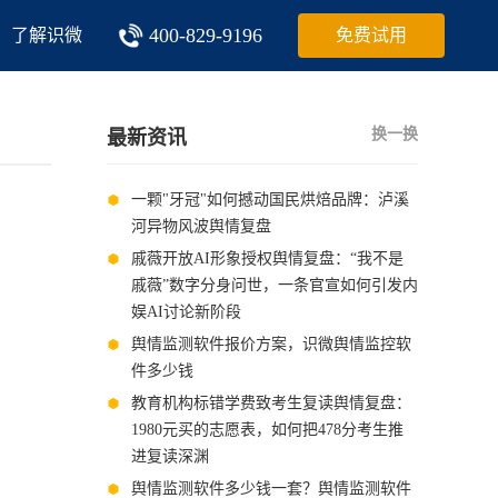
400-829-9196
了解识微
免费试用
换一换
最新资讯
一颗"牙冠"如何撼动国民烘焙品牌：泸溪
河异物风波舆情复盘
戚薇开放AI形象授权舆情复盘：“我不是
戚薇”数字分身问世，一条官宣如何引发内
娱AI讨论新阶段
舆情监测软件报价方案，识微舆情监控软
件多少钱
教育机构标错学费致考生复读舆情复盘：
1980元买的志愿表，如何把478分考生推
进复读深渊
舆情监测软件多少钱一套？舆情监测软件