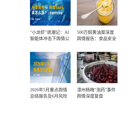
“小龙虾”退潮记：AI
500万假黄油案深度
智能体冲击下舆情公
舆情报告：食品安全
关人的工具选择回摆
监管，到底失守在哪
一环？
2026年5月重点舆情
漳州杨梅“泡药”事件
总结报告及6月风险
舆情深度复盘
预警