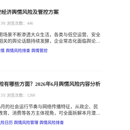
低空经济舆情风险及管控方案
:39
| 浏览次数：446
用场景不断渗透大众生活，各类与低空运营、安全
相关的舆论话题持续发酵，企业常态化面临舆论波
营冲击，依托科学手段做好低空经济舆情管控，成
舆情
舆情风险排查
舆情管控
品牌口碑、规避经营危机的核心举措。
险有哪些方面？2026年6月舆情风险内容分析
:33
| 浏览次数：1260
6年6月的社会运行节奏与网络传播特征，从政企、民
教育、消费等各方主体视角，可全面拆解本月潜在
隐患，精准捕捉各类潜藏的6月舆情风险传播链路。
风险日历
舆情风险管理
舆情风险排查