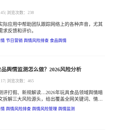
:45
| 浏览次数：238
实际应用中帮助团队跟踪网络上的各种声音，尤其
需求反馈和评价。
舆情
节日营销
舆情风险排查
食品舆情
品舆情监测怎么做？2026风险分析
:17
| 浏览次数：465
测评打假、新规解读…2026年玩具食品领域舆情暗
文拆解三大风险源头，给出覆盖全网关键词、情绪
处置的舆情监测实操方案。
舆情
舆情风险排查
舆情风险管理
舆情监测