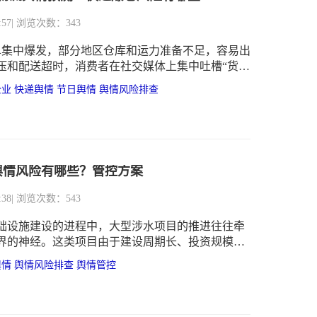
:57
| 浏览次数：343
订单集中爆发，部分地区仓库和运力准备不足，容易出
压和配送超时，消费者在社交媒体上集中吐槽“货发
企业
快递舆情
节日舆情
舆情风险排查
舆情风险有哪些？管控方案
:38
| 浏览次数：543
础设施建设的进程中，大型涉水项目的推进往往牵
界的神经。这类项目由于建设周期长、投资规模
广且与周边生态及居民利益息息相关，天然具备极
舆情
舆情风险排查
舆情管控
注度。