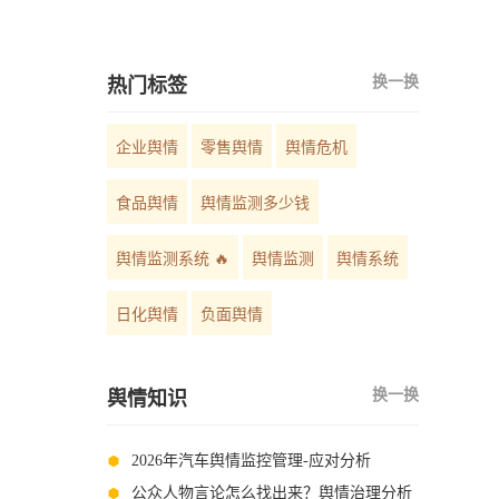
如何选择？
换一换
热门标签
企业舆情
零售舆情
舆情危机
食品舆情
舆情监测多少钱
舆情监测系统 🔥
舆情监测
舆情系统
日化舆情
负面舆情
换一换
舆情知识
2026年汽车舆情监控管理-应对分析
公众人物言论怎么找出来？舆情治理分析