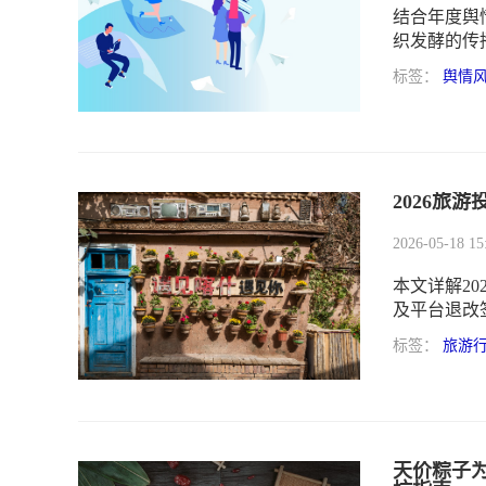
结合年度舆
织发酵的传
向，能够为
标签：
舆情
2026旅
2026-05-18 15
本文详解2
及平台退改
建预警体系
标签：
旅游
天价粽子为