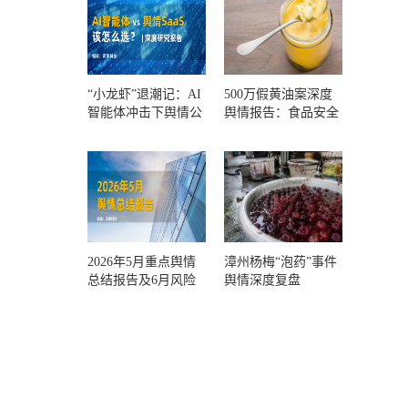
“小龙虾”退潮记：AI
500万假黄油案深度
智能体冲击下舆情公
舆情报告：食品安全
关人的工具选择回摆
监管，到底失守在哪
一环？
2026年5月重点舆情
漳州杨梅“泡药”事件
总结报告及6月风险
舆情深度复盘
预警