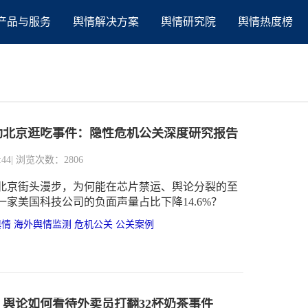
产品与服务
舆情解决方案
舆情研究院
舆情热度榜
仁勋北京逛吃事件：隐性危机公关深度研究报告
:44
| 浏览次数：2806
北京街头漫步，为何能在芯片禁运、舆论分裂的至
一家美国科技公司的负面声量占比下降14.6%？
舆情
海外舆情监测
危机公关
公关案例
：舆论如何看待外卖员打翻32杯奶茶事件