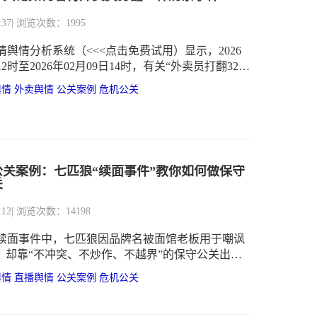
:37
| 浏览次数：1995
舆情分析系统（<<<点击免费试用）显示，2026
12时至2026年02月09日14时，有关“外卖员打翻32杯
舆情热度约为21,379。通过观察趋势可知，舆情于
舆情
外卖舆情
公关案例
危机公关
17时达到最高峰。
秀公关案例：七匹狼“续面事件”教你如何做保守
关
:12
| 浏览次数：14198
郑州续面事件中，七匹狼因品牌名被面馆老板用于嘲讽
”，却靠“不冲突、不炒作、不越界”的保守公关出
打破“危机必追流量”误区，详解老牌企业如何以“风
舆情
直播舆情
公关案例
危机公关
值坚守”化解无关联舆情，堪称保守型危机公关的典