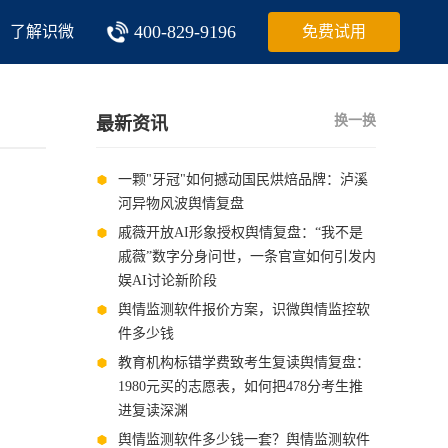
400-829-9196
了解识微
免费试用
换一换
最新资讯
一颗"牙冠"如何撼动国民烘焙品牌：泸溪
河异物风波舆情复盘
戚薇开放AI形象授权舆情复盘：“我不是
戚薇”数字分身问世，一条官宣如何引发内
娱AI讨论新阶段
舆情监测软件报价方案，识微舆情监控软
件多少钱
教育机构标错学费致考生复读舆情复盘：
1980元买的志愿表，如何把478分考生推
进复读深渊
舆情监测软件多少钱一套？舆情监测软件