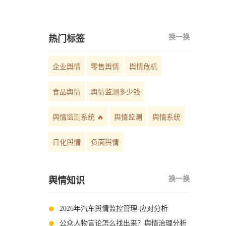
如何选择？
换一换
热门标签
企业舆情
零售舆情
舆情危机
食品舆情
舆情监测多少钱
舆情监测系统 🔥
舆情监测
舆情系统
日化舆情
负面舆情
换一换
舆情知识
2026年汽车舆情监控管理-应对分析
公众人物言论怎么找出来？舆情治理分析