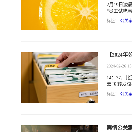
2月19日
“员工试吃
标签：
公关
【2024
2024-02-26 15
14：37
云飞 转发
奖励20万
标签：
公关
奖”，对正能
舆情公关