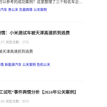
可以参考的成功案例？这里整理了三个知名车企的
方式各有不同，大家在应对类似情况时可以参考下
源汽车
黑公关
负面舆情
公关案例
的方法。
舆情：小米测试车被天津高速抓到逃费
:27
| 浏览次数：2752
被天津高速抓到逃费
舆情
新能源汽车
公关案例
危机公关
工试吃”事件舆情分析【2024年公关案例】
:26
| 浏览次数：9553