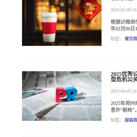
2026-02-09 16
根据识微商情
年02月06日
奶茶事件”的
标签：
餐饮
02月08日
2025优
型危机公
2025-09-05 14
2025年
意外“躺枪
圈。该案例
标签：
服装
险可控+价
型范本。