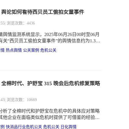
：舆论如何看待西贝员工偷拍女童事件
:55
| 浏览次数：4436
舆情监测系统显示，2025年06月26日00时至06月
，有关“西贝员工偷拍女童事件”的舆情信息约为1.3
察趋势可知，舆情于06月27日12时达到最高峰。
舆情
热点舆情
公关案例
危机公关
：全棉时代、护舒宝 315 晚会后危机修复策略
:43
| 浏览次数：10669
分析了全棉时代和护舒宝在危机中的具体应对策略
其他企业在面临类似危机时提供了可借鉴的经验和
如何快速响应、如何构建信任证据链、如何平衡责
案例
快消品行业危机公关
危机公关
日化舆情