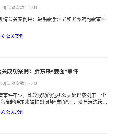
:58
| 浏览次数：5000
舆情公关案例是：说唱歌手法老和老乡鸡约歌事件
公关
公关案例
关成功案例：胖东来“尝面”事件
:30
| 浏览次数：7543
情事件不少，比较成功的危机公关处理案例第一个
知名商超胖东来被拍到厨师“尝面”后，没有清洗筷子
拌事件”。
公关
公关案例