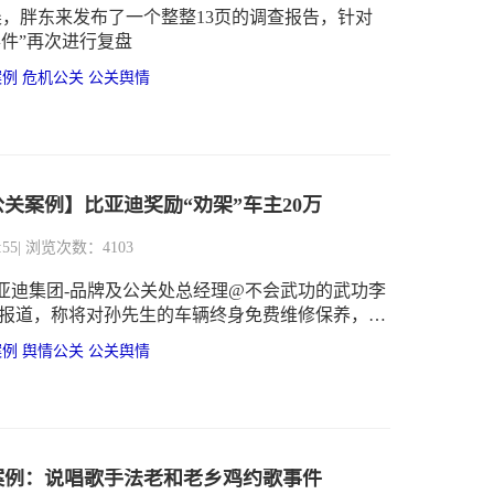
凌晨，胖东来发布了一个整整13页的调查报告，针对
事件”再次进行复盘
案例
危机公关
公关舆情
年公关案例】比亚迪奖励“劝架”车主20万
:55
| 浏览次数：4103
，比亚迪集团-品牌及公关处总经理@不会武功的武功李
该报道，称将对孙先生的车辆终身免费维修保养，并
元。公司正在考虑设立“比亚迪车主正能量及见义勇为
案例
舆情公关
公关舆情
量及见义勇为车主给予5-20万元的奖励！
案例：说唱歌手法老和老乡鸡约歌事件