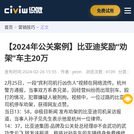
免费试用
首页
>
营销技巧
>
正文
【2024年公关案例】比亚迪奖励“劝
架”车主20万
发布时间:
2024-02-26 15:55
作者
:
yeon
浏览次数
:
4109
分类
:
2月25日，一段“宾利司机行凶伤人”视频在网络流传。杭州
警方通报，当事双方系表兄弟，因经营纠纷而出现别车、殴
打的情况，犯罪嫌疑人被刑拘。视频中，一位过路的比亚迪
司机停车劝架，获得网友点赞。
当日13：58，@极目新闻 发布劝架的比亚迪司机采访报
道，当事人孙子见先生表示他是杭州一位律师。
14：37，比亚迪集团-品牌及公关处总经理@不会武功的武
功李云飞 转发该报道，称将对孙先生的车辆终身免费维修