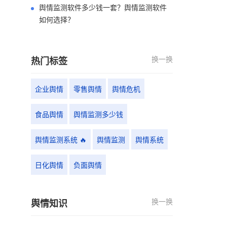
舆情监测软件多少钱一套？舆情监测软件
如何选择？
换一换
热门标签
企业舆情
零售舆情
舆情危机
食品舆情
舆情监测多少钱
舆情监测系统 🔥
舆情监测
舆情系统
日化舆情
负面舆情
换一换
舆情知识