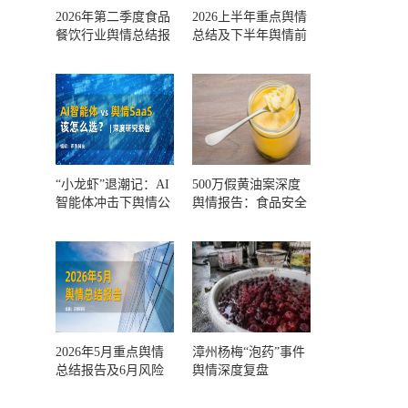
2026年第二季度食品
2026上半年重点舆情
餐饮行业舆情总结报
总结及下半年舆情前
告及第三季度风险预
瞻和风控报告
测
“小龙虾”退潮记：AI
500万假黄油案深度
智能体冲击下舆情公
舆情报告：食品安全
关人的工具选择回摆
监管，到底失守在哪
一环？
2026年5月重点舆情
漳州杨梅“泡药”事件
总结报告及6月风险
舆情深度复盘
预警