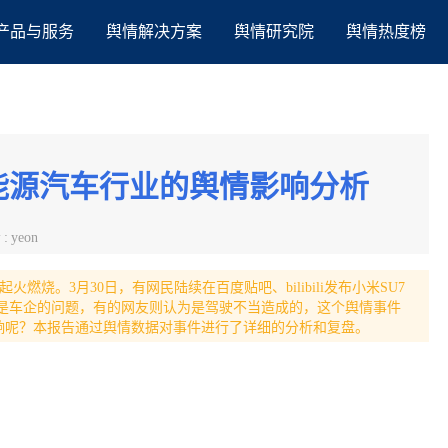
产品与服务
舆情解决方案
舆情研究院
舆情热度榜
能源汽车行业的舆情影响分析
者
:
yeon
火燃烧。3月30日，有网民陆续在百度贴吧、bilibili发布小米SU7
得是车企的问题，有的网友则认为是驾驶不当造成的，这个舆情事件
响呢？本报告通过舆情数据对事件进行了详细的分析和复盘。