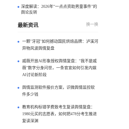
深度解读：2026年“一点点资助男童事件”的
4
舆论反转
换一换
最新资讯
一颗"牙冠"如何撼动国民烘焙品牌：泸溪河
异物风波舆情复盘
戚薇开放AI形象授权舆情复盘：“我不是戚
薇”数字分身问世，一条官宣如何引发内娱
AI讨论新阶段
舆情监测软件报价方案，识微舆情监控软
件多少钱
教育机构标错学费致考生复读舆情复盘：
1980元买的志愿表，如何把478分考生推进
复读深渊