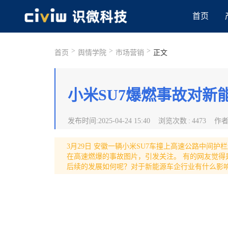
首页
>
>
>
首页
舆情学院
市场营销
正文
小米SU7爆燃事故对新
发布时间
:
2025-04-24 15:40
浏览次数
:
4473
作
3月29日 安徽一辆小米SU7车撞上高速公路中间护栏起
在高速燃爆的事故图片，引发关注。 有的网友觉
后续的发展如何呢？对于新能源车企行业有什么影