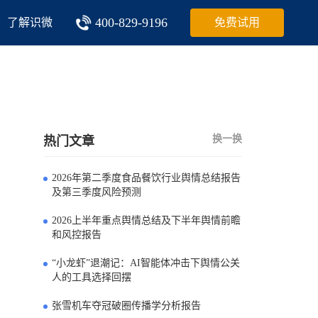
400-829-9196
了解识微
免费试用
换一换
热门文章
2026年第二季度食品餐饮行业舆情总结报告
0
及第三季度风险预测
2026上半年重点舆情总结及下半年舆情前瞻
1
和风控报告
“小龙虾”退潮记：AI智能体冲击下舆情公关
2
人的工具选择回摆
张雪机车夺冠破圈传播学分析报告
3