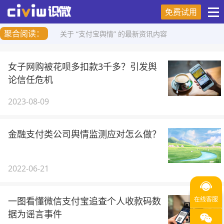
免费试用
聚合阅读：
关于 “支付宝舆情” 的最新资讯内容
女子网购被花呗多扣款3千多？引发舆
论信任危机
2023-08-09
金融支付类公司舆情监测应对怎么做？
2022-06-21
一图看懂微信支付宝追查个人收款码数
据为谣言事件