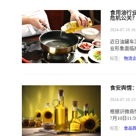
食用油行
危机公关
2024-07-10 16
近日油罐车
业形象面临
危机公关，
标签：
物流
食安舆情
2024-07-10 13
根据识微商情舆
7月10日1
192万。通
标签：
食品