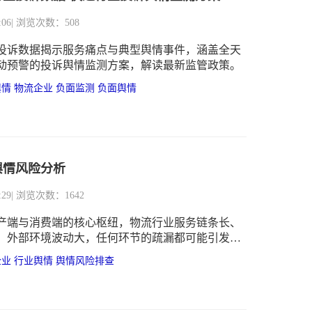
:06
| 浏览次数：508
快递投诉数据揭示服务痛点与典型舆情事件，涵盖全天
动预警的投诉舆情监测方案，解读最新监管政策。
舆情
物流企业
负面监测
负面舆情
舆情风险分析
:29
| 浏览次数：1642
产端与消费端的核心枢纽，物流行业服务链条长、
、外部环境波动大，任何环节的疏漏都可能引发舆
企业品牌形象和市场信任造成冲击。
企业
行业舆情
舆情风险排查