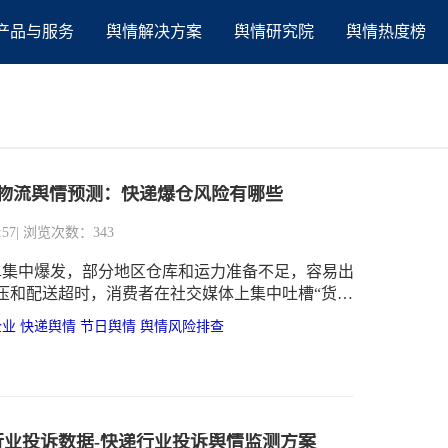
产品与服务
舆情解决方案
舆情研究院
舆情热度榜
618物流舆情预测：快递爆仓风险有哪些
:57
| 浏览次数：343
订单集中爆发，部分地区仓库和运力准备不足，容易出
压和配送超时，消费者在社交媒体上集中吐槽“货发
企业
快递舆情
节日舆情
舆情风险排查
递行业投诉数据-快递行业投诉舆情监测方案