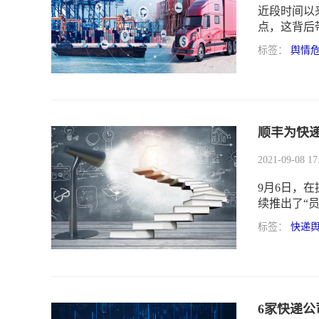
近段时间以
点，这背后
等等无疑不
标签：
舆情
时，不仅会
损，还会对
在的危机伏
顺丰为快
2021-09-08 17
9月6日，
续推出了“
标签：
快递
6家快递公