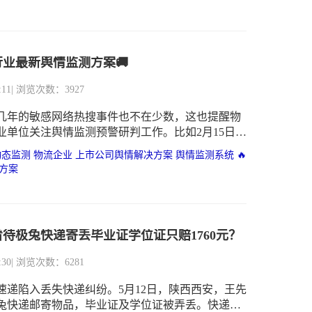
业最新舆情监测方案🚚
:11
| 浏览次数：3927
几年的敏感网络热搜事件也不在少数，这也提醒物
业单位关注舆情监测预警研判工作。比如2月15日
马仕包运输中被烧毁”登上了社交媒体热搜，爱马仕
动态监测
物流企业
上市公司舆情解决方案
舆情监测系统 🔥
维权过程引发网友热议。类似事件轻则在短期造成
方案
碑损害，重则直接演变成年度舆情公关事件，使企
价长期受损。
待极兔快递寄丢毕业证学位证只赔1760元？
:30
| 浏览次数：6281
速递陷入丢失快递纠纷。5月12日，陕西西安，王先
兔快递邮寄物品，毕业证及学位证被弄丢。快递公