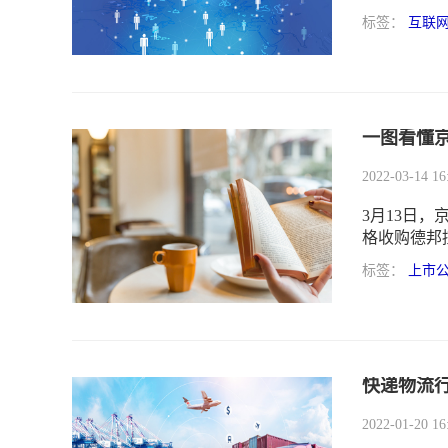
司解释称因
标签：
互联
意赔偿10倍
一图看懂
2022-03-14 16
3月13日，
格收购德邦控
66.5%
标签：
上市
控股股东德
快递物流
2022-01-20 16