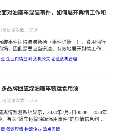
业面对油罐车混装事件，如何展开舆情工作和
？
:18
| 浏览次数：3719
混装事件闹得沸沸扬扬（事件详情→​），食用油行
崩塌，因此需要应当迅速、有效地展开舆情工作和
以保护品牌形象
企业
企业舆情监测
危机公关
企业危机管理
：多品牌回应煤油罐车装运食用油
:54
| 浏览次数：5315
情监测系统显示，2024年7月2日00:00 – 2024年
1:59，有关“罐车运输油罐混用事件”的舆情信息约为
过观察趋势可知，舆情于07月09日达到最高峰。
舆情
餐饮舆情
物流企业
热点舆情