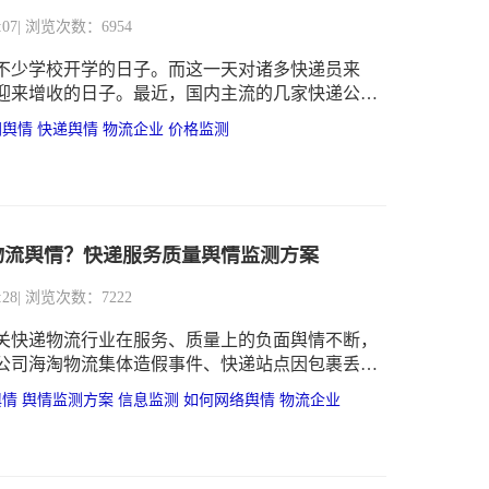
:07
| 浏览次数：6954
是不少学校开学的日子。而这一天对诸多快递员来
迎来增收的日子。最近，国内主流的几家快递公司
件派费涨价，以提高快递员们的收入。
网舆情
快递舆情
物流企业
价格监测
物流舆情？快递服务质量舆情监测方案
:28
| 浏览次数：7222
关快递物流行业在服务、质量上的负面舆情不断，
公司海淘物流集体造假事件、快递站点因包裹丢
费被投诉事件、物流运输过程暴力遭曝光事件等
舆情
舆情监测方案
信息监测
如何网络舆情
物流企业
论热议，给涉事主体造成不良影响。