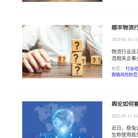
顺丰物流行
2023-02-16 11
物流行业这
流相关企事
“顺丰寄爱
标签：
行业
主人发布的
舆情风险防范
当事企业口
业口碑、股
舆论如何看
2022-05-13 16
近日，极兔
生称使用极