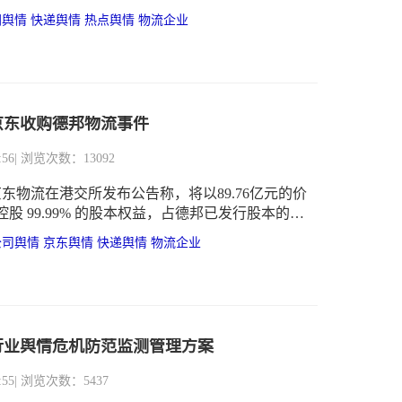
单号贴错，包裹被他人签收后拆包，快递公司仅愿
网舆情
快递舆情
热点舆情
物流企业
运费1760元。
京东收购德邦物流事件
:56
| 浏览次数：13092
京东物流在港交所发布公告称，将以89.76亿元的价
股 99.99% 的股本权益，占德邦已发行股本的约
。京东集团旗下京东物流控制的京东卓风将实现对公司
公司舆情
京东舆情
快递舆情
物流企业
邦控股的控制。
行业舆情危机防范监测管理方案
:55
| 浏览次数：5437