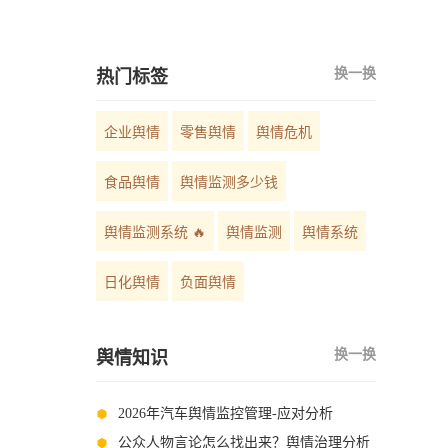
如何选择？
换一换
热门标签
企业舆情
零售舆情
舆情危机
食品舆情
舆情监测多少钱
舆情监测系统 🔥
舆情监测
舆情系统
日化舆情
负面舆情
换一换
舆情知识
2026年汽车舆情监控管理-应对分析
公众人物言论怎么找出来？舆情治理分析