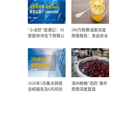
“小龙虾”退潮记：AI
500万假黄油案深度
智能体冲击下舆情公
舆情报告：食品安全
关人的工具选择回摆
监管，到底失守在哪
一环？
2026年5月重点舆情
漳州杨梅“泡药”事件
总结报告及6月风险
舆情深度复盘
预警