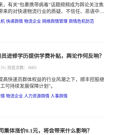
来，有关“包裹携带病毒”话题频频成为舆论关注焦
带来的对快递物流行业的质疑、不信任、恶语中伤
在破坏行业的口碑，尤其是当涉及到相关的企业
危机
快递舆情
物流企业
网络舆情管理
舆情危机防范
对现有市场竞争力造成极大的影响，从而使利益受
今后的业务拓展、融资上市、招商合作等等留下潜
笔。
递员进修学历提供学费补贴，舆论作何反响？
:31
| 浏览次数：6603
在提高快递员群体权益的行业风潮之下，顺丰控股继
员工可持续发展保障计划”。
舆情
物流企业
人力资源舆情
人事舆情
司集体涨价0.1元，将会带来什么影响？