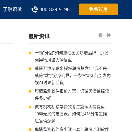
400-829-9196
了解识微
免费试用
换一换
最新资讯
一颗"牙冠"如何撼动国民烘焙品牌：泸溪
河异物风波舆情复盘
戚薇开放AI形象授权舆情复盘：“我不是
戚薇”数字分身问世，一条官宣如何引发内
娱AI讨论新阶段
舆情监测软件报价方案，识微舆情监控软
件多少钱
教育机构标错学费致考生复读舆情复盘：
1980元买的志愿表，如何把478分考生推
进复读深渊
舆情监测软件多少钱一套？舆情监测软件