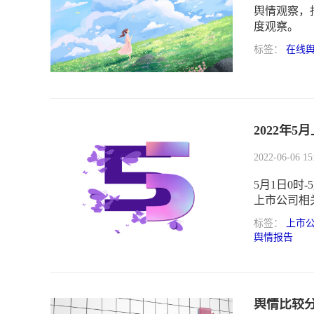
舆情观察，
度观察。
标签：
在线
2022年
2022-06-06 15
5月1日0时
上市公司相
主，占比高达
标签：
上市
舆情报告
舆情比较