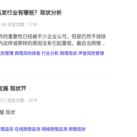
高发行业有哪些？现状分析
:38
| 浏览次数：5739
作的重要性已经被不少企业认可，但是仍然不排除
为这样或那样的原因没有引起重视，最后当舆情危
打的一个措手不及。
风险管理
舆情风险排查
行业分析
舆情现状
声誉风险管理
展 现状⛩️
:07
| 浏览次数：4578
展 现状
舆情监控
在线舆情监测
网络舆情监测
舆情现状