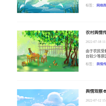
标签：
网络
农村舆情传
2022-07-18 11
由于农民受
台较少等原
村舆情传播
标签：
舆情
舆情观察
2022-07-12 15