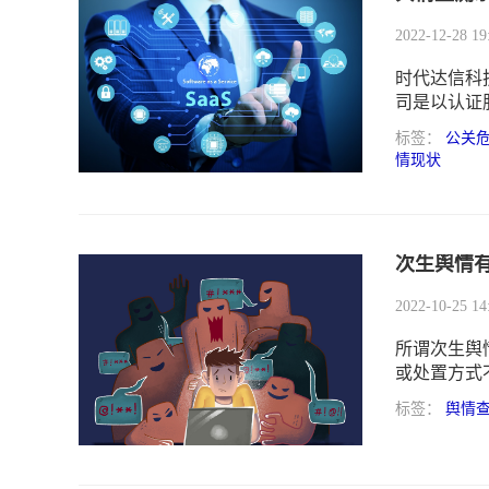
2022-12-28 19
时代达信科
司是以认证
的品牌公关
标签：
公关
情现状
次生舆情
2022-10-25 14
所谓次生舆
或处置方式
来新的、更
标签：
舆情