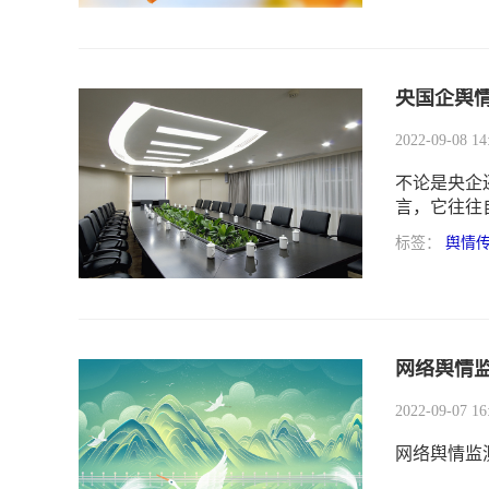
央国企舆
2022-09-08 14
不论是央企
言，它往往
标签：
舆情
网络舆情监
2022-09-07 16
网络舆情监