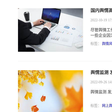
国内舆情
2022-10-19 17
尽管舆情工
一些企业因
机爆发时被
标签：
舆情
舆情监测 发
2022-09-26 14
舆情监测 发
标签：
网上