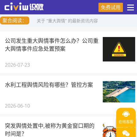
免费试用
聚合阅读：
关于 “重大舆情” 的最新资讯内容
公司发生重大舆情事件怎么办？公司重
大舆情事件应急处置预案
2026-07-23
水利工程舆情风险有哪些？管控方案
2026-06-10
突发舆情处置中,被称为黄金窗口期的
时间是？