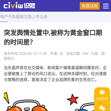
免费试用
地产
汽车
服装
文旅
上市
公关
首页
>
舆情知识
>
正文
突发舆情处置中,被称为黄金窗口期
的时间是？
发布时间:
2026-06-10 17:36
作者
:
XJ
浏览次数
:
504
分类
:
舆
情知识
当负面声音在社交媒体、新闻客户端等渠道瞬间爆发时，企
业便被推上了舆论的风口浪尖。在这种关键时刻，应对速度
与策略的选择，直接决定了企业品牌形象的生死存亡。