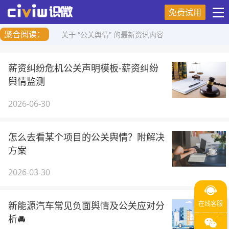
免费试用
聚合阅读：
关于 “公关舆情” 的最新资讯内容
薪资纠纷危机公关声明模板-薪资纠纷
舆情监测
2026-06-30
怎么去看某个项目的公关舆情？附解决
方案
2026-03-30
新能源汽车常见负面舆情及公关应对分
析🚘