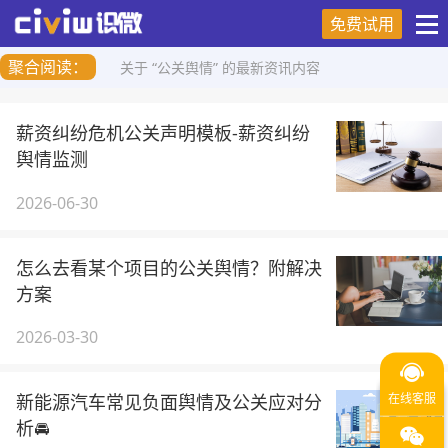
免费试用
聚合阅读：
关于 “公关舆情” 的最新资讯内容
薪资纠纷危机公关声明模板-薪资纠纷
舆情监测
2026-06-30
怎么去看某个项目的公关舆情？附解决
方案
2026-03-30
新能源汽车常见负面舆情及公关应对分
析🚘