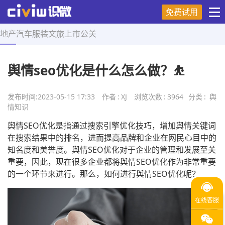
免费试用
地产
汽车
服装
文旅
上市
公关
首页
>
舆情知识
>
正文
舆情seo优化是什么怎么做？⛹
发布时间:
2023-05-15 17:33
作者
:
XJ
浏览次数
:
3964
分类
:
舆
情知识
舆情SEO优化是指通过搜索引擎优化技巧，增加舆情关键词
在搜索结果中的排名，进而提高品牌和企业在网民心目中的
知名度和美誉度。舆情SEO优化对于企业的管理和发展至关
重要，因此，现在很多企业都将舆情SEO优化作为非常重要
的一个环节来进行。那么，如何进行舆情SEO优化呢？