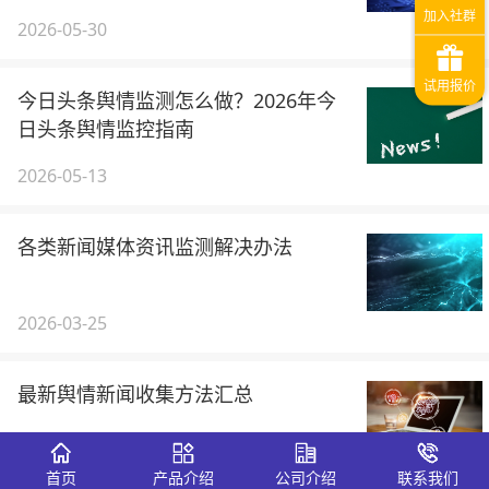
2026-05-30
今日头条舆情监测怎么做？2026年今
日头条舆情监控指南
2026-05-13
各类新闻媒体资讯监测解决办法
2026-03-25
最新舆情新闻收集方法汇总
2025-11-28
首页
产品介绍
公司介绍
联系我们