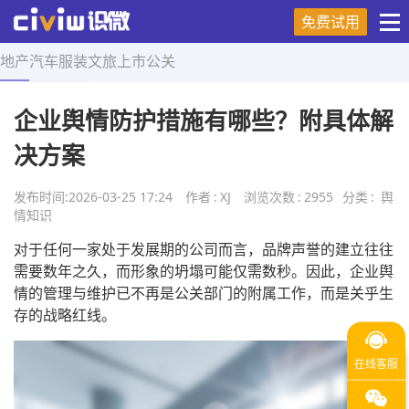
免费试用
地产
汽车
服装
文旅
上市
公关
首页
>
舆情知识
>
正文
企业舆情防护措施有哪些？附具体解
决方案
发布时间:
2026-03-25 17:24
作者
:
XJ
浏览次数
:
2955
分类
:
舆
情知识
对于任何一家处于发展期的公司而言，品牌声誉的建立往往
需要数年之久，而形象的坍塌可能仅需数秒。因此，企业舆
情的管理与维护已不再是公关部门的附属工作，而是关乎生
存的战略红线。