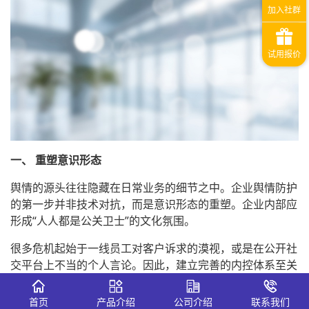
一、 重塑意识形态
舆情的源头往往隐藏在日常业务的细节之中。企业舆情防护
的第一步并非技术对抗，而是意识形态的重塑。企业内部应
形成“人人都是公关卫士”的文化氛围。
很多危机起始于一线员工对客户诉求的漠视，或是在公开社
交平台上不当的个人言论。因此，建立完善的内控体系至关
重要。企业应通过定期的品牌声誉培训，让员工明确表达边
界，识别潜在的风险点。同时，针对不同业务线梳理风险地
首页
产品介绍
公司介绍
联系我们