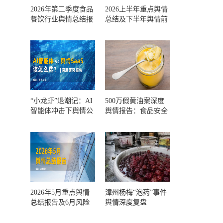
2026年第二季度食品
2026上半年重点舆情
餐饮行业舆情总结报
总结及下半年舆情前
告及第三季度风险预
瞻和风控报告
测
“小龙虾”退潮记：AI
500万假黄油案深度
智能体冲击下舆情公
舆情报告：食品安全
关人的工具选择回摆
监管，到底失守在哪
一环？
2026年5月重点舆情
漳州杨梅“泡药”事件
总结报告及6月风险
舆情深度复盘
预警