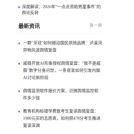
深度解读：2026年“一点点资助男童事件”的
4
舆论反转
换一换
最新资讯
一颗"牙冠"如何撼动国民烘焙品牌：泸溪河
异物风波舆情复盘
戚薇开放AI形象授权舆情复盘：“我不是戚
薇”数字分身问世，一条官宣如何引发内娱
AI讨论新阶段
舆情监测软件报价方案，识微舆情监控软
件多少钱
教育机构标错学费致考生复读舆情复盘：
1980元买的志愿表，如何把478分考生推进
复读深渊