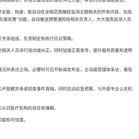
监控网络舆论，评估负面信息的潜在冲击力度，并及时向管理层报告。
更全面、快速，能自动在全网范围捕捉监测主题相关的所有内容，包括
负面告警”功能，自动推送预警通知给相关负责人，大大提高监测人员
公关专家组成，负责制定和执行应对策略。
并对相关人员进行培训或纠正。同时加强正面宣传，提升服务质量和透明
明情况并表达立场。必要时可召开新闻发布会，主动接受媒体采访，展现
，公开致歉并承诺彻查事件真相。同时启动应急预案，与外部专业公关机
强公众对医疗机构的信任和理解。
明度和可信度。