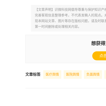
【文章声明】识微科技网倡导尊重与保护知识产
完善客观信息整理参考，不代表发稿人的观点。
现本网站文章、图片等存在版权问题，请及时联系并发邮件至
第一时间删除或处理相关内容。
想获得
点
文章标签
医疗舆情
医院舆情
负面舆情