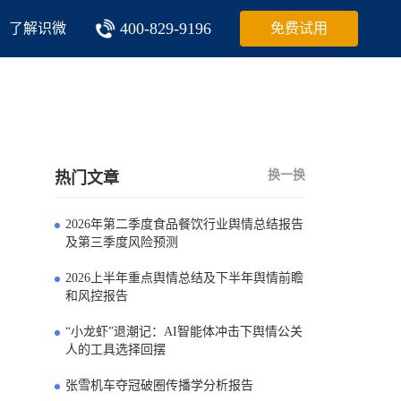
400-829-9196
了解识微
免费试用
换一换
热门文章
2026年第二季度食品餐饮行业舆情总结报告
0
及第三季度风险预测
2026上半年重点舆情总结及下半年舆情前瞻
1
和风控报告
“小龙虾”退潮记：AI智能体冲击下舆情公关
2
人的工具选择回摆
张雪机车夺冠破圈传播学分析报告
3