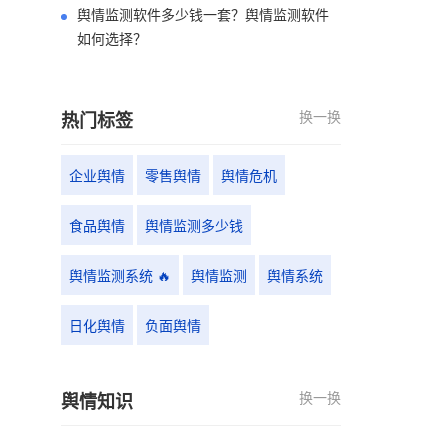
舆情监测软件多少钱一套？舆情监测软件
如何选择？
换一换
热门标签
企业舆情
零售舆情
舆情危机
食品舆情
舆情监测多少钱
舆情监测系统 🔥
舆情监测
舆情系统
日化舆情
负面舆情
换一换
舆情知识