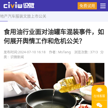
免费试用
地产
汽车
服装
文旅
上市
公关
首页
>
舆情研究
>
正文
食用油行业面对油罐车混装事件，如
何展开舆情工作和危机公关？
发布时间:
2024-07-10 16:18
作者
:
MsTang
浏览次数
:
3713
分
类
:
识微新闻