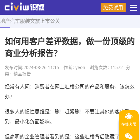
免费试用
地产
汽车
服装
文旅
上市
公关
首页
>
精品报告
>
正文
如何用客户差评数据，做一份顶级的
商业分析报告？
发布时间:
2024-08-26 11:15
作者
:
yeon
浏览次数
:
11572
分
类
:
精品报告
经常有人问：消费者在网上吐槽公司的产品和服务，该怎么
办？
很多人的惯性思维是：删！赶紧删！不要让其他的客户看
到，最小化负面影响。
但高明的企业管理者看到的是：这些吐槽背后隐藏了哪些巨