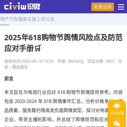
免费试用
地产
汽车
服装
文旅
上市
公关
首页
>
精品报告
>
正文
2025年618购物节舆情风险点及防范
应对手册🛒
发布时间:
2025-06-10 15:56
作者
:
MsTang
浏览次数
:
9827
分
类
:
精品报告
前言
本文旨在为电商行业应对 618 购物节舆情提供参考。内容
包含 2020-2024 年 618 舆情事件汇总，分析价格争议、产
品质量、服务履约等高发负面舆情类型，探讨对电商平台、
企业、带货主播的影响，并总结了舆情防范和应对响应机