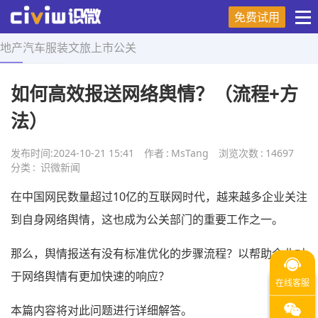
免费试用
地产
汽车
服装
文旅
上市
公关
首页
>
舆情研究
>
正文
如何高效报送网络舆情？（流程+方
法）
发布时间:
2024-10-21 15:41
作者
:
MsTang
浏览次数
:
14697
分类
:
识微新闻
在中国网民数量超过10亿的互联网时代，越来越多企业关注
到自身网络舆情，这也成为公关部门的重要工作之一。
那么，舆情报送有没有标准优化的步骤流程？以帮助企业对
于网络舆情有更加快速的响应？
本篇内容将对此问题进行详细解答。