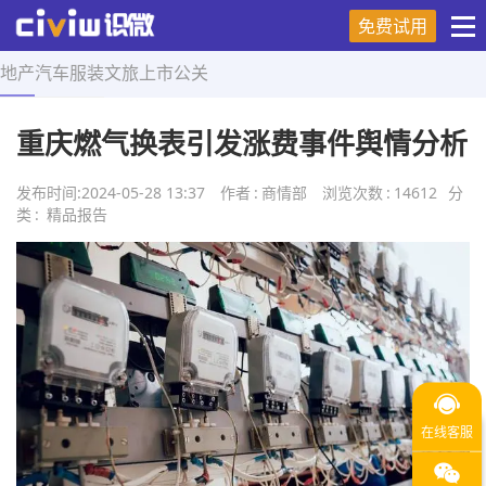
免费试用
地产
汽车
服装
文旅
上市
公关
首页
>
精品报告
>
正文
重庆燃气换表引发涨费事件舆情分析
发布时间:
2024-05-28 13:37
作者
:
商情部
浏览次数
:
14612
分
类
:
精品报告