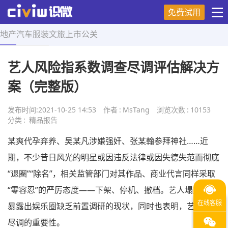
免费试用
地产
汽车
服装
文旅
上市
公关
首页
>
精品报告
>
正文
艺人风险指系数调查尽调评估解决方
案（完整版）
发布时间:
2021-10-25 14:53
作者
:
MsTang
浏览次数
:
10153
分类
:
精品报告
某爽代孕弃养、吴某凡涉嫌强奸、张某翰参拜神社……近
期，不少昔日风光的明星或因违反法律或因失德失范而彻底
“退圈”“除名”，相关监管部门对其作品、商业代言同样采取
“零容忍”的严厉态度——下架、停机、撤档。艺人塌房频发
暴露出娱乐圈缺乏前置调研的现状，同时也表明，艺人风险
尽调的重要性。