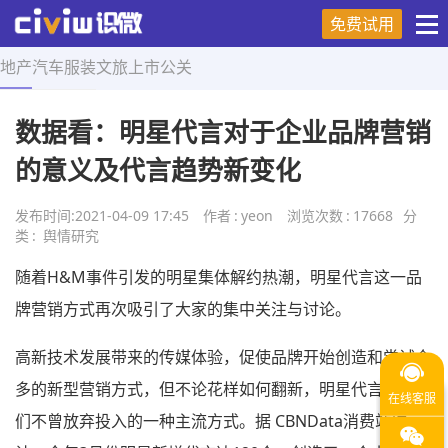
免费试用
地产
汽车
服装
文旅
上市
公关
首页
>
舆情研究
>
正文
数据看：明星代言对于企业品牌营销
的意义及代言趋势新变化
发布时间:
2021-04-09 17:45
作者
:
yeon
浏览次数
:
17668
分
类
:
舆情研究
随着H&M事件引发的明星集体解约热潮，明星代言这一品
牌营销方式再次吸引了大家的集中关注与讨论。
高新技术发展带来的传媒体验，促使品牌开始创造和尝试众
多的新型营销方式，但不论花样如何翻新，明星代言仍是它
们不曾放弃投入的一种主流方式。据 CBNData消费站统