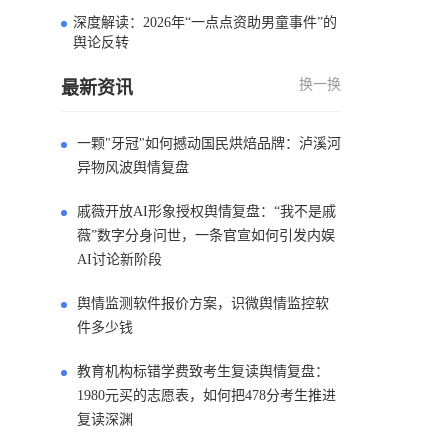
深度解读：2026年“一点点资助男童事件”的
4
舆论反转
换一换
最新资讯
一颗"牙冠"如何撼动国民烘焙品牌：泸溪河
异物风波舆情复盘
戚薇开放AI形象授权舆情复盘：“我不是戚
薇”数字分身问世，一条官宣如何引发内娱
AI讨论新阶段
舆情监测软件报价方案，识微舆情监控软
件多少钱
教育机构标错学费致考生复读舆情复盘：
1980元买的志愿表，如何把478分考生推进
复读深渊