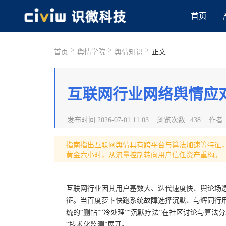
首页
>
>
>
首页
舆情学院
舆情知识
正文
互联网行业网络舆情应
发布时间
:
2026-07-01 11:03
浏览次数
:
438
作者
指南指出互联网舆情具有跨平台与算法加速等特征
黄金六小时，从流量控制转向用户信任资产重构。
互联网行业因其用户基数大、迭代速度快、舆论场透
征。当百度萝卜快跑系统故障选择沉默、与辉同行
统的“删帖”“冷处理”“沉默疗法”在社区讨论与算
“技术化监测”展开。