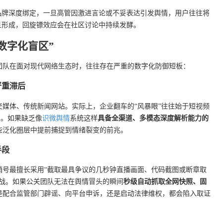
品牌深度绑定，一旦高管因激进言论或不妥表达引发舆情，用户往往将
旦形成，回旋镖效应会在社区讨论中持续发酵。
数字化盲区”
团队在面对现代网络生态时，往往存在严重的数字化防御短板：
严重滞后
媒体、传统新闻网站。实际上，企业翻车的“风暴眼”往往始于短视频
发。如果缺乏像
识微舆情
系统这样
具备全渠道、多模态深度解析能力的
些泛化圈层中提前捕捉到情绪裂变的前兆。
手段
销号最擅长采用“截取最具争议的几秒钟直播画面、代码截图或断章取
击战。如果公关团队无法在舆情冒头的瞬间
秒级自动抓取全网快照、固
是配合监管部门辟谣、向平台申诉，还是启动法律维权，都会陷入取证