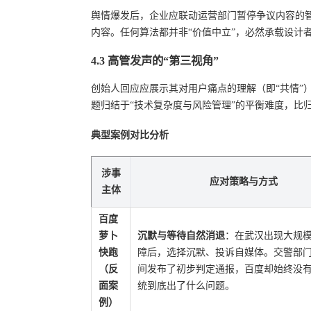
舆情爆发后，企业应联动运营部门暂停争议内容的
内容。任何算法都并非“价值中立”，必然承载设计
4.3 高管发声的“第三视角”
创始人回应应展示其对用户痛点的理解（即“共情”
题归结于“技术复杂度与风险管理”的平衡难度，比
典型案例对比分析
涉事
应对策略与方式
主体
百度
萝卜
沉默与等待自然消退
：在武汉出现大规
快跑
障后，选择沉默、投诉自媒体。交警部
（反
间发布了初步判定通报，百度却始终没
面案
统到底出了什么问题。
例）