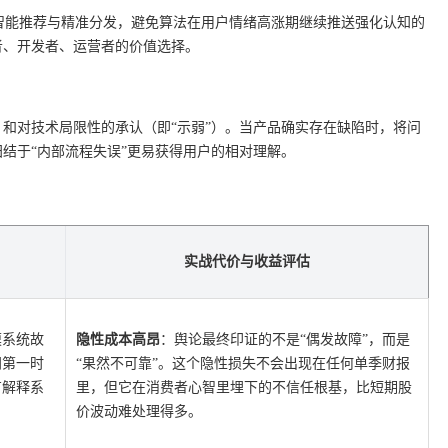
智能推荐与精准分发，避免算法在用户情绪高涨期继续推送强化认知的
者、开发者、运营者的价值选择。
）和对技术局限性的承认（即“示弱”）。当产品确实存在缺陷时，将问
归结于“内部流程失误”更易获得用户的相对理解。
实战代价与收益评估
模系统故
隐性成本高昂
：舆论最终印证的不是“偶发故障”，而是
门第一时
“果然不可靠”。这个隐性损失不会出现在任何单季财报
有解释系
里，但它在消费者心智里埋下的不信任根基，比短期股
价波动难处理得多。