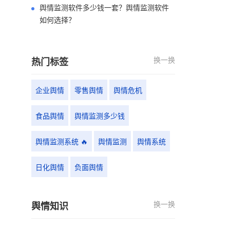
舆情监测软件多少钱一套？舆情监测软件
如何选择？
换一换
热门标签
企业舆情
零售舆情
舆情危机
食品舆情
舆情监测多少钱
舆情监测系统 🔥
舆情监测
舆情系统
日化舆情
负面舆情
换一换
舆情知识