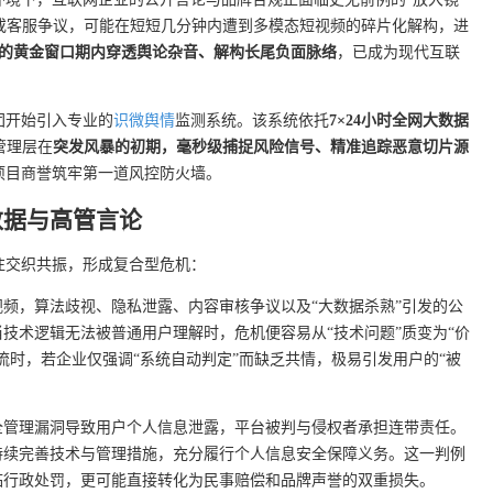
整或客服争议，可能在短短几分钟内遭到多模态短视频的碎片化解构，进
时的黄金窗口期内穿透舆论杂音、解构长尾负面脉络
，已成为现代互联
团开始引入专业的
识微舆情
监测系统。该系统依托
7×24小时全网大数据
管理层在
突发风暴的初期，毫秒级捕捉风险信号、精准追踪恶意切片源
项目商誉筑牢第一道风控防火墙。
数据与高管言论
往交织共振，形成复合型危机：
频，算法歧视、隐私泄露、内容审核争议以及“大数据杀熟”引发的公
技术逻辑无法被普通用户理解时，危机便容易从“技术问题”质变为“价
流时，若企业仅强调“系统自动判定”而缺乏共情，极易引发用户的“被
全管理漏洞导致用户个人信息泄露，平台被判与侵权者承担连带责任。
持续完善技术与管理措施，充分履行个人信息安全保障义务。这一判例
临行政处罚，更可能直接转化为民事赔偿和品牌声誉的双重损失。