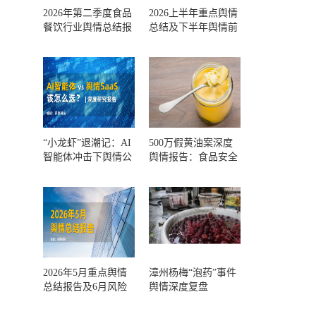
2026年第二季度食品
2026上半年重点舆情
餐饮行业舆情总结报
总结及下半年舆情前
告及第三季度风险预
瞻和风控报告
测
“小龙虾”退潮记：AI
500万假黄油案深度
智能体冲击下舆情公
舆情报告：食品安全
关人的工具选择回摆
监管，到底失守在哪
一环？
2026年5月重点舆情
漳州杨梅“泡药”事件
总结报告及6月风险
舆情深度复盘
预警