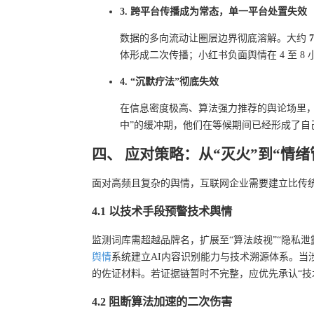
3. 跨平台传播成为常态，单一平台处置失效
数据的多向流动让圈层边界彻底溶解。大约
体形成二次传播；小红书负面舆情在 4 至 
4. “沉默疗法”彻底失效
在信息密度极高、算法强力推荐的舆论场里，
中”的缓冲期，他们在等候期间已经形成了自
四、 应对策略：从“灭火”到“情绪
面对高频且复杂的舆情，互联网企业需要建立比传
4.1 以技术手段预警技术舆情
监测词库需超越品牌名，扩展至“算法歧视”“隐私泄
舆情
系统建立AI内容识别能力与技术溯源体系。当
的佐证材料。若证据链暂时不完整，应优先承认“技
4.2 阻断算法加速的二次伤害