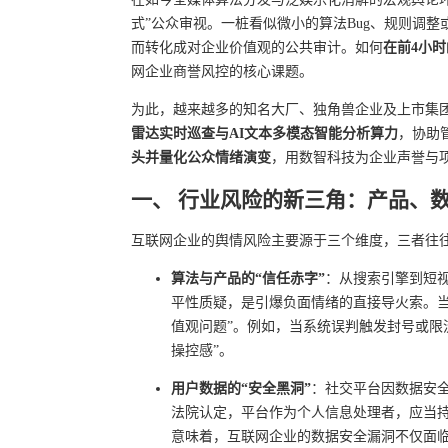
式”公众审视。一桩看似微小的算法Bug、规则调
而转化成对企业价值观的公共审计。如何
在前4小
网企业商誉风控的核心课题。
为此，越来越多的知名大厂、独角兽企业及上市集
雷达实时巡查与AI文本多模态智能分析算力
，协助
头并量化公众情绪演变
，用数智科技为企业声誉与
一、 行业风险的新三角：产品、
互联网企业的舆情风险主要源于三个维度，三者往
算法与产品的“信任赤字”
：从搜索引擎到短视
平性质疑，是引爆负面情绪的直接导火索。当
值观问题”。例如，当系统误判触发封号或限
操控感”。
用户数据的“安全黑洞”
：社交平台因数据安
法院认定，平台作为个人信息处理者，应当
意味着，互联网企业的数据安全漏洞不仅面