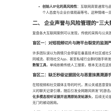
创始人IP化的高风险性
：互联网高管通常与
个人态度与企业价值观画等号。这种情绪一
二、 企业声誉与风险管理的“三大
复盘各大互联网案例可以发现，传统的采购与公关
盲区一：对短视频切片与跨平台裂变的监测
许多团队误以为舆情只会停留在垂直技术社区或社交
同城流、职场社交App、甚至私域行业群的随手转
数智工具
，单纯依赖传统人工搜索，根本无法在这
盲区二：缺乏秒级证据固化与恶意抹黑溯源
在短视频和社交媒体主导的时代，黑公关或恶意营
义的聊天记录引爆，随后引发全网跟风转发”的游
化多模态视听证据并追溯原始发帖源头
，后续无论
无门的被动困局。