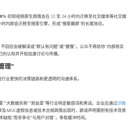
70%
的短视频原生舆情会在 12 至 24 小时内迁移至社交媒体等社交媒
8 小时内即会迁移至搜索引擎，形成“搜索霸屏”的长尾效应。
不回应会被解读成“默认有问题”或“傲慢”。公众不再给你“内部核实
己的认知并开始加速讨论与传播。
管理”
统行业更快的决策链路和更透明的沟通体系。
露”“大数据杀熟”“割韭菜”等行业特定敏感词和黑话。企业应通过
识微
涉及AIGC虚假信息或技术合规舆情出现时，辟谣声明需附有技术背景
术缺陷”而非争论“与用户对错”，争取缓冲时间。