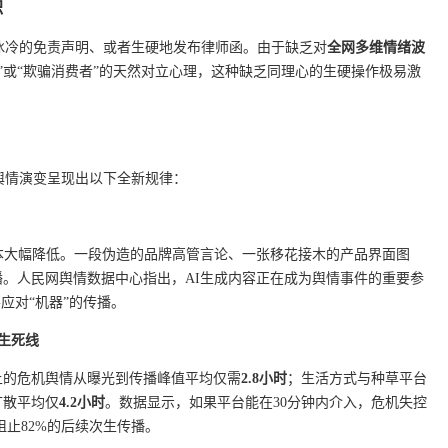
识
冰冷的免责声明、或者生硬地发布律师函。由于缺乏对
全网多维情绪波
”或“欺骗消费者”的天然对立心理，这种缺乏同理心的生硬操作极易激
网舆情演变呈现出以下全新规律：
本大幅降低。一段伪造的品牌高管言论、一张移花接木的产品界面图
。人民网舆情数据中心指出，AI生成内容正在成为舆情事件的重要参
应对“机器”的传播。
为生死线
上的危机舆情从曝光到传播峰值平均仅需
2.8小时
；生活方式与种草平台
扩散平均仅
4.2小时
。数据显示，如果平台能在30分钟内介入，危机失控
止82%的后续次生传播。