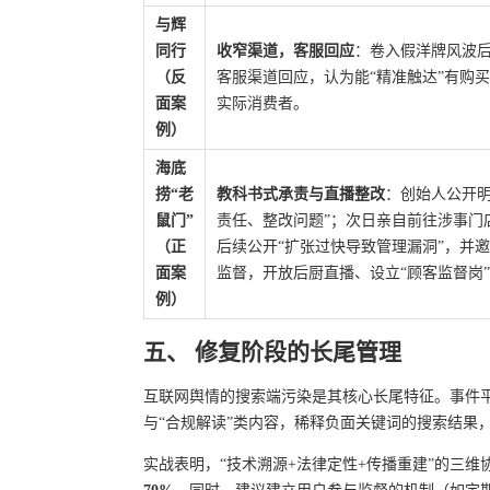
与辉
同行
收窄渠道，客服回应
：卷入假洋牌风波
（反
客服渠道回应，认为能“精准触达”有购
面案
实际消费者。
例）
海底
捞“老
教科书式承责与直播整改
：创始人公开明
鼠门”
责任、整改问题”；次日亲自前往涉事门
（正
后续公开“扩张过快导致管理漏洞”，并
面案
监督，开放后厨直播、设立“顾客监督岗
例）
五、 修复阶段的长尾管理
互联网舆情的搜索端污染是其核心长尾特征。事件平
与“合规解读”类内容，稀释负面关键词的搜索结果，
实战表明，“技术溯源+法律定性+传播重建”的三