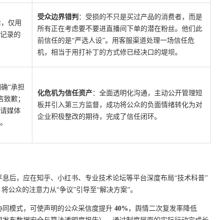
受众边界错判
：受损的不只是买过产品的消费者，而是
后，仅用
所有正在考虑要不要进直播间下单的潜在粉丝。他们此
买记录的
前信任的是“严选人设”。用客服渠道处理一场信任危
机，相当于用打补丁的方式修已经决口的堤坝。
确“承担
化危机为信任资产
：全面透明化沟通，主动公开管理短
店致歉；
板并引入第三方监督，成功将公众的负面情绪转化为对
邀请媒体
企业积极整改的期待，完成了信任闭环。
”。
息后，应在知乎、小红书、专业技术论坛等平台深度布局“技术科普”
将公众的注意力从“争议”引导至“解决方案”。
维协同模式，可使声明的公众采信度提升
40%
，舆情二次复发率降低