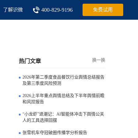
400-829-9196
了解识微
免费试用
换一换
热门文章
2026年第二季度食品餐饮行业舆情总结报告
0
及第三季度风险预测
2026上半年重点舆情总结及下半年舆情前瞻
1
和风控报告
“小龙虾”退潮记：AI智能体冲击下舆情公关
2
人的工具选择回摆
张雪机车夺冠破圈传播学分析报告
3