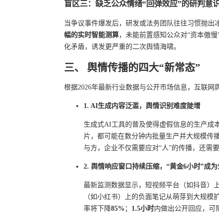
盲区三：缺乏公众情绪“回弹效应”的研判意
当争议事件爆发后，研发或法务团队往往习惯抛出
幅的实时智能测算
，未能前置感知公众对“资本傲慢
化矛盾，诱发更严重的二次舆情海啸。
三、 舆情传播的四大“新常态”
根据2026年最新行业数据与公开市场信息，互联
1. AI生成内容泛滥，舆情识别难度陡增
生成式AI工具的普及使得虚假信息的生产成
片，都可能在数分钟内批量生产并大规模传播
与方，企业不仅需要应对“人”的传播，还需要
2. 舆情响应窗口持续压缩，“黄金6小时”成
最新监测数据显示，短视频平台（如抖音）
（如小红书）上的负面笔记从萌芽到大规模
率将下降
85%
；
1.5小时
内做出公开回应，可阻