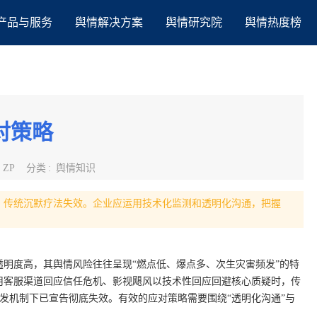
产品与服务
舆情解决方案
舆情研究院
舆情热度榜
对策略
:
ZP
分类
:
舆情知识
，传统沉默疗法失效。企业应运用技术化监测和透明化沟通，把握
明度高，其舆情风险往往呈现“燃点低、爆点多、次生灾害频发”的特
用客服渠道回应信任危机、影视飓风以技术性回应回避核心质疑时，传
法分发机制下已宣告彻底失效。有效的应对策略需要围绕“透明化沟通”与