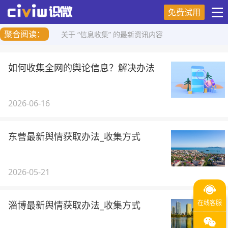
免费试用
聚合阅读：
关于 “信息收集” 的最新资讯内容
如何收集全网的舆论信息？解决办法
2026-06-16
东营最新舆情获取办法_收集方式
2026-05-21
淄博最新舆情获取办法_收集方式