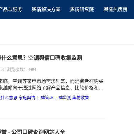
产品与服务
舆情解决方案
舆情研究院
舆情热度榜
是什么意思？空调舆情口碑收集监测
:51
| 浏览次数：4484
来临，空调等家电市场需求旺盛，而消费者在购买
来越倾向于通过网络了解产品信息、比较价格和评
网络上关于空调的舆论变得越来越重要。
是什么意思
家电舆情
口碑管理
口碑监测
舆情收集
誉 - 公司口碑查询网站大全