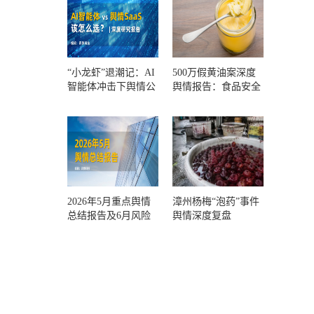
“小龙虾”退潮记：AI
500万假黄油案深度
智能体冲击下舆情公
舆情报告：食品安全
关人的工具选择回摆
监管，到底失守在哪
一环？
2026年5月重点舆情
漳州杨梅“泡药”事件
总结报告及6月风险
舆情深度复盘
预警