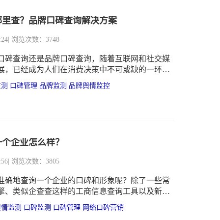
哪里查？品牌口碑查询解决方案
:24
| 浏览次数：3748
口碑查询还是品牌口碑查询，随着互联网和社交媒
展，已经成为人们在消费决策中不可或缺的一环。
言，了解自身口碑，不仅有助于及时调整经营策
监测
口碑管理
品牌监测
品牌舆情监控
品和服务质量，还能在激烈的市场竞争中赢得更多
睐。
一个企业怎么样？
:56
| 浏览次数：3805
准确地查询一个企业的口碑和形象呢？除了一些常
擎、类似企查查这样的工商信息查询工具以及新闻
外，建议可以借助专业的企业口碑监测软件。
舆情监测
口碑监测
口碑管理
网络口碑营销