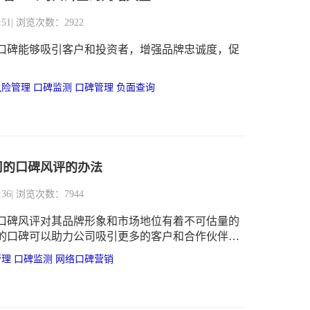
:51
| 浏览次数：2922
口碑能够吸引客户和投资者，增强品牌忠诚度，促
风险管理
口碑监测
口碑管理
负面查询
司的口碑风评的办法
:36
| 浏览次数：7944
口碑风评对其品牌形象和市场地位有着不可估量的
的口碑可以助力公司吸引更多的客户和合作伙伴，
评则可能导致客户流失和市场信任度下降。因此，
管理
口碑监测
网络口碑营销
公司的口碑风评对于任何一家企业来说都至关重