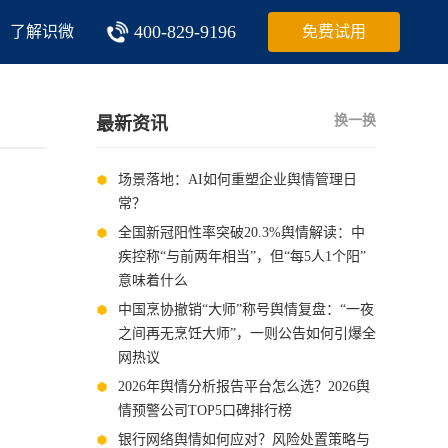
400-829-9196
了解识微
免费试用
换一换
最新资讯
场景落地：AI如何重塑企业舆情管理日
常？
全国新冠阳性率突破20.3%舆情解读：中
疾控称“与前两年相当”，但“每5人1个阳”
意味着什么
中国烹协撤销“大师”称号舆情复盘：“一夜
之间再无烹饪大师”，一则公告如何引爆全
网热议
2026年舆情分析报告平台怎么选？2026舆
情预警公司TOP5口碑排行榜
银行网络舆情如何应对？风险处置策略与