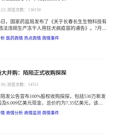
:22
| 浏览次数：136150
月15日，国家药监局发布了《关于长春长生生物科技有
违法违规生产冻干人用狂犬病疫苗的通告》。7月21
之王》一文在网络上大范围传播，成为相关舆情的
分析
医药舆情
热点舆情
舆情事件
对疫苗事件的关注度明显增加。随后，政府、媒体
跟进，明星也纷纷针对此事发声，进一步扩大了疫
响。
最大并购：陌陌正式收购探探
:36
| 浏览次数：14551
陌陌发公告宣布100%股权收购探探，包括530万新发
及6.009亿美元现金，总价约为7.35亿美元，该交
018第二季度结束。交易完成后，探探原团队将继续
舆情
商情分析
商情监测
舆情事件
品和品牌。华兴资本作为这次交易的财务顾问。