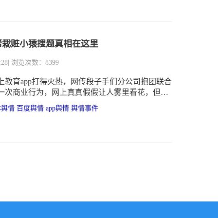
其危机公关再次引发舆论的广泛讨论。相关舆情量
达到顶峰。
帮栽赃小猿搜题真相在这里
:28
| 浏览次数：8399
上教育app打得火热，网传段子手们分公司抱团联合
一次商业行为，网上真真假假让人雾里看花，但是
，数据是不会说谎的，接下来我们将通过数据来看
体舆情
百度舆情
app舆情
舆情事件
是不是这样：