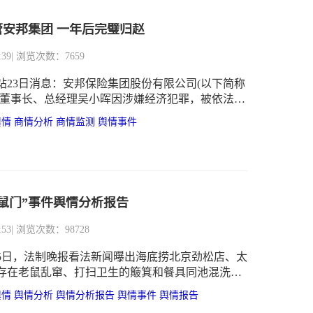
管安邦集团 一年后完璧归赵
:39
| 浏览次数：7659
站23日消息：安邦保险集团股份有限公司(以下简称
原董事长、总经理吴小晖因涉嫌经济犯罪，被依法提
于安邦集团存在违反法律法规的经营行为，可能严
舆情
商情分析
商情监测
舆情事件
偿付能力，为保持安邦集团照常经营，保护保险消
益，依照《中华人民共和国保险法》有关规定，中
于2018年2月23日起，对安邦集团实施接管，接管
鼠门”事件舆情分析报告
:53
| 浏览次数：98728
月25日，法制晚报看法新闻曝出海底捞北京劲松店、太
存在老鼠乱窜、打扫卫生的簸箕和餐具同池混洗、
的火锅漏勺掏下水道等卫生安全隐患问题，引发舆
舆情
舆情分析
舆情分析报告
舆情事件
舆情报告
。问题曝光后，海底捞的及时回应迎来史上最快的