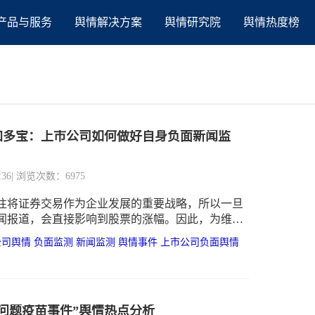
产品与服务
舆情解决方案
舆情研究院
舆情热度榜
加多宝：上市公司如何做好自身负面新闻监
:36
| 浏览次数：6975
往将证券交易作为企业发展的重要战略，所以一旦
闻报道，会直接影响到股票的涨幅。因此，为维护
声誉形象，就需做好自身负面新闻监测，有效预防
公司舆情
负面监测
新闻监测
舆情事件
上市公司负面舆情
道的突发。
问题疫苗事件”舆情热点分析