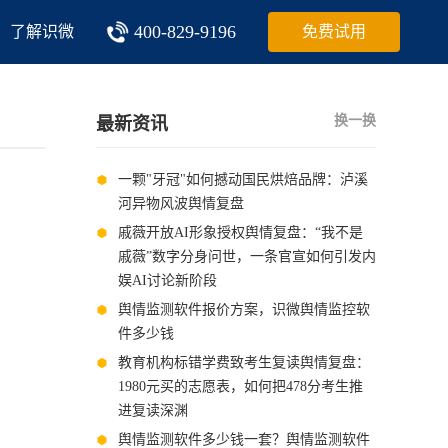
400-829-9196
了解识微
免费试用
换一换
最新资讯
一颗"牙冠"如何撼动国民烘焙品牌：泸溪
河异物风波舆情复盘
戚薇开放AI形象授权舆情复盘：“我不是
戚薇”数字分身问世，一条官宣如何引发内
娱AI讨论新阶段
舆情监测软件报价方案，识微舆情监控软
件多少钱
教育机构标错学费致考生复读舆情复盘：
1980元买的志愿表，如何把478分考生推
进复读深渊
舆情监测软件多少钱一套？舆情监测软件