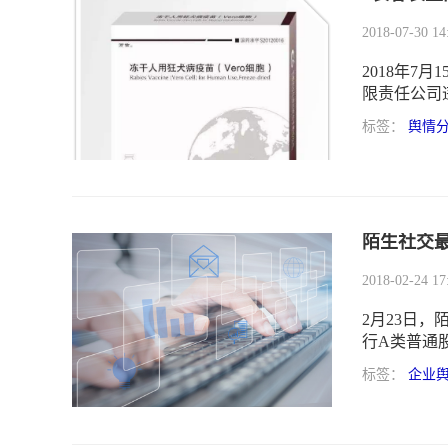
2018-07-30 14
2018年7
限责任公司
日，《疫苗
标签：
舆情
爆点，网民
对此事不断
苗事件的影
陌生社交
2018-02-24 17
2月23日，
行A类普通股
易预计在2
标签：
企业
独立运营产