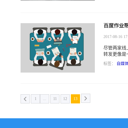
民意反转，
在8月25日
百度作业
2017-08-16 17
尽管两家线
转发更像是
（敲黑板）
标签：
自媒
看真实情况
1
...
11
12
13