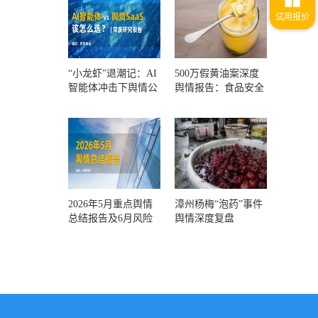
“小龙虾”退潮记：AI
500万假黄油案深度
智能体冲击下舆情公
舆情报告：食品安全
关人的工具选择回摆
监管，到底失守在哪
一环？
2026年5月重点舆情
漳州杨梅“泡药”事件
总结报告及6月风险
舆情深度复盘
预警