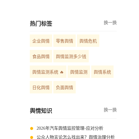
如何选择？
换一换
热门标签
企业舆情
零售舆情
舆情危机
食品舆情
舆情监测多少钱
舆情监测系统 🔥
舆情监测
舆情系统
日化舆情
负面舆情
换一换
舆情知识
2026年汽车舆情监控管理-应对分析
公众人物言论怎么找出来？舆情治理分析