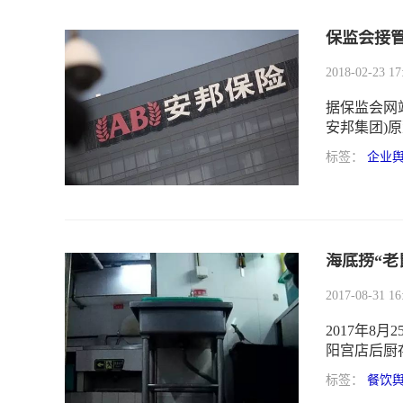
保监会接
2018-02-23 17
据保监会网
安邦集团)
起公诉。鉴
标签：
企业
重危及公司
费者合法权
国保监会决定
期限一年。
海底捞“老
2017-08-31 16
2017年8
阳宫店后厨
用顾客使用
标签：
餐饮
论一片哗然