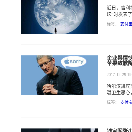
近日，吉利
坛”时发表
安全可言，
标签：
支付
的，随便看
息发布平台
知道》文章
也没有理由
企业舆情快
苹果致歉
2017-12-29 19
哈尔滨凯宾
曝卫生恶心
被叫停，主
标签：
支付
门”（或称
万亿美元，苹
健林旗下万
发水创始人
钱宝网张小