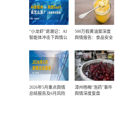
“小龙虾”退潮记：AI
500万假黄油案深度
智能体冲击下舆情公
舆情报告：食品安全
关人的工具选择回摆
监管，到底失守在哪
一环？
2026年5月重点舆情
漳州杨梅“泡药”事件
总结报告及6月风险
舆情深度复盘
预警