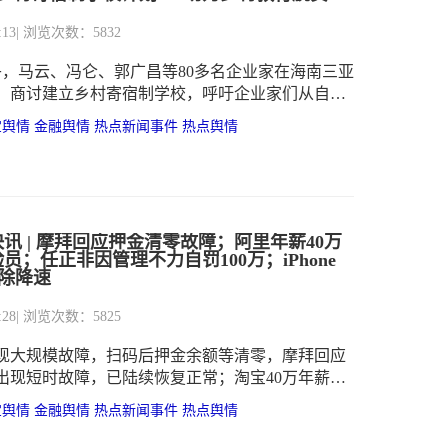
:13
| 浏览次数：5832
中午，马云、冯仑、郭广昌等80多名企业家在海南三亚
，商讨建立乡村寄宿制学校，呼吁企业家们从自己
改善农村的教育状况，推动教育脱贫。
宝舆情
金融舆情
热点新闻事件
热点舆情
讯 | 摩拜回应押金清零故障；阿里年薪40万
员；任正非因管理不力自罚100万；iPhone
将解除降速
:28
| 浏览次数：5825
现大规模故障，扫码后押金余额等清零，摩拜回应
出现短时故障，已陆续恢复正常；淘宝40万年薪招
员，要求60岁以上；领导不力导致业务下滑，任正
宝舆情
金融舆情
热点新闻事件
热点舆情
；库克宣布iPhone 6/6S/7将解除降速，下个月开始