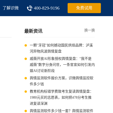
400-829-9196
了解识微
免费试用
换一换
最新资讯
一颗"牙冠"如何撼动国民烘焙品牌：泸溪
河异物风波舆情复盘
戚薇开放AI形象授权舆情复盘：“我不是
戚薇”数字分身问世，一条官宣如何引发内
娱AI讨论新阶段
舆情监测软件报价方案，识微舆情监控软
件多少钱
教育机构标错学费致考生复读舆情复盘：
1980元买的志愿表，如何把478分考生推
进复读深渊
舆情监测软件多少钱一套？舆情监测软件