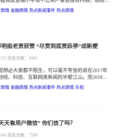
质疑其故意缩小字体不让用户留意授权内容。随后支
应年度账单默认勾选选项，称“用错了方式，愚蠢至
宝舆情
金融舆情
热点新闻事件
热点舆情
明挺老贾获赞 “尽责到底贾跃亭”成新梗
:57
| 浏览次数：6967
视想必大家都不陌生，可以毫不夸张的说在2017年
财经、科技、互联网类新闻的半壁江山。而2018年
又登上了头条，当然这个大新闻不是贾跃亭回国
宝舆情
金融舆情
热点新闻事件
热点舆情
乐视
跃亭的妻子甘薇回国了，将与贾跃民一起全权代理
题，引发了社会各界的关注和讨论。
天天看用户微信” 你们信了吗？
:04
| 浏览次数：7599