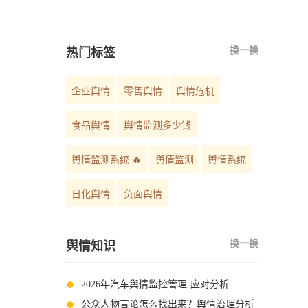
如何选择？
换一换
热门标签
企业舆情
零售舆情
舆情危机
食品舆情
舆情监测多少钱
舆情监测系统 🔥
舆情监测
舆情系统
日化舆情
负面舆情
换一换
舆情知识
2026年汽车舆情监控管理-应对分析
公众人物言论怎么找出来？舆情治理分析