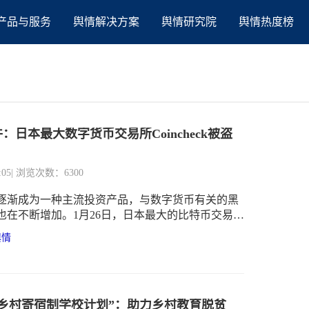
产品与服务
舆情解决方案
舆情研究院
舆情热度榜
：日本最大数字货币交易所Coincheck被盗
:05
| 浏览次数：6300
逐渐成为一种主流投资产品，与数字货币有关的黑
也在不断增加。1月26日，日本最大的比特币交易所
check遭黑客攻击，价值580亿日元（约5.3亿美元）的
舆情
EM被盗，涉案金额创下了历史记录。
“乡村寄宿制学校计划”：助力乡村教育脱贫