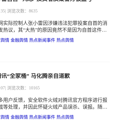
:35
| 浏览次数：8635
网实际控制人张小雷因涉嫌违法犯罪投案自首的消
发热议，其“大热”的原因竟然不是因为自首这件
此事“叹为观止”转评。
宝舆情
金融舆情
热点新闻事件
热点舆情
讯“全家桶” 马化腾亲自道歉
:07
| 浏览次数：10165
多用户反馈，安全软件火绒对腾讯官方程序进行报
截等处理，并因此怀疑火绒产品误杀、误报。随后
布声明解释原因，腾讯回应向用户道歉。
宝舆情
金融舆情
热点新闻事件
热点舆情