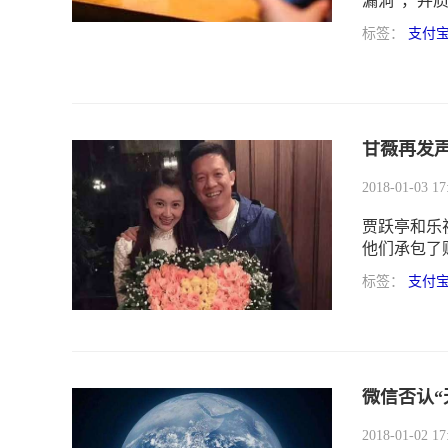
漏洞”，并
付宝连夜回
标签：
支付
极”。
甘薇再发声
2018-01-03 17
贾跃亭和乐
他们承包了
伊始，老贾
标签：
支付
了，而是贾
处理债务问
微信否认“
2018-01-02 17