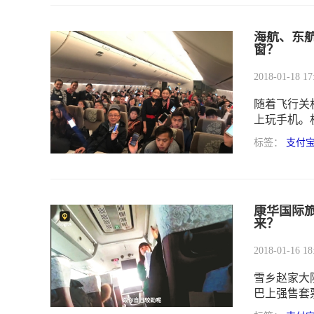
海航、东
窗？
2018-01-18 17
随着飞行关
上玩手机。
旅客都分享
标签：
支付
息，春秋航
布，从1月
康华国际
来？
2018-01-16 18
雪乡赵家大
巴上强售套
这名导游声