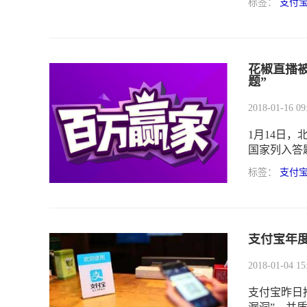
标签：
支付
月，所以经
是羊啊，大
花椒直播
题”
2018-01-16 09
1月14日
国家列入答
改，要求其
标签：
支付
赢家”游戏1
选项。
支付宝年度
2018-01-04 15
支付宝昨日