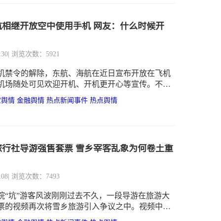
航相继开放空中使用手机 网友：什么时候开
:30
| 浏览次数：5921
机禁令的解除，东航、海航在近日宣布开放在飞机
机场随处可见欢迎开机、开机更开心等宣传。不少
了在空中玩手机、空中WiFi上网的心情。据最新消
宝舆情
金融舆情
热点新闻事件
热点舆情
空将从2月1日起放开手机飞行模式限制。南航宣
19日起，全面放开飞机上使用手机。
旅行社导游强售套票 雪乡宰客乱象为何卷土重
:08
| 浏览次数：7493
院“坑”游客风波刚刚过去不久，一段导游在旅游大
票的视频再次将雪乡旅游引入争议之中。视频中，
称“中国雪乡这个地方，一年12个月，它只营业3个