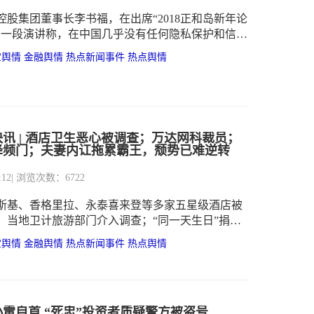
控股集团董事长李书福，在出席“2018正和岛新年论
了一段演讲称，在中国几乎没有任何隐私保护和信息
“马化腾肯定天天在看我们的微信。因为他都可以看
宝舆情
金融舆情
热点新闻事件
热点舆情
，这些问题非常大”引发热议。1月2日，微信官方消
“微信派”发表《用了这么久微信，这件事你还是不
称，微信不留存任何用户的聊天记录，没有权限、
去“看你的微信”。
讯 | 酒店卫生恶心被调查；万达网科裁员；
降频门；夫妻内讧拖累霸王，颓势已难逆转
:12
| 浏览次数：6722
斯基、香格里拉、永泰喜来登等多家五星级酒店被
，当地卫计旅游部门介入调查；“同一天生日”捐助
办方爱佑未来慈善基金会被立案调查；苹果“降频
宝舆情
金融舆情
热点新闻事件
热点舆情
降速门、电池门）续：在美遭集体诉讼，索赔金额近
果致歉并下调iPhone电池更换价格至29美元；王
达网科员工遭集体裁员，超千人接到通知；霸王洗
夫妇内斗，女方申请清盘控股公司。
雷自首 “死忠”投资者质疑警方被盗号