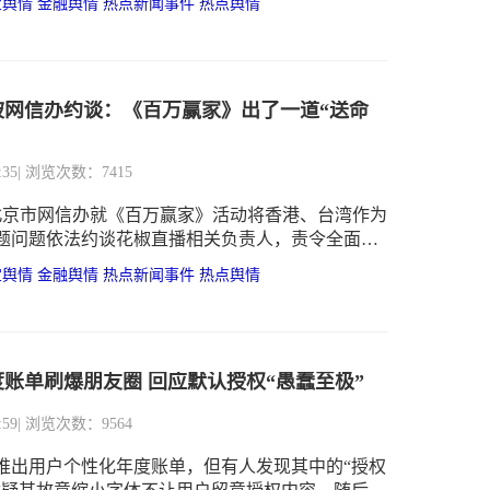
宝舆情
金融舆情
热点新闻事件
热点舆情
常有人说的一句话‘九个月磨刀，三个月宰羊’，谁
家都是羊”，遭到众多网友质疑。
被网信办约谈：《百万赢家》出了一道“送命
:35
| 浏览次数：7415
，北京市网信办就《百万赢家》活动将香港、台湾作为
题问题依法约谈花椒直播相关负责人，责令全面整
余直播答题类企业全面排查。经查，花椒直播“百万
宝舆情
金融舆情
热点新闻事件
热点舆情
月13日12点场第6题将香港和台湾作为国家列入答案
账单刷爆朋友圈 回应默认授权“愚蠢至极”
:59
| 浏览次数：9564
推出用户个性化年度账单，但有人发现其中的“授权