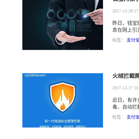
2017-12-28 17
昨日，钱宝
息在网上引
事，而是对
标签：
支付
火绒拦截腾
2017-12-27 16
近日，有许
毒、自动拦
火绒对此发
标签：
支付