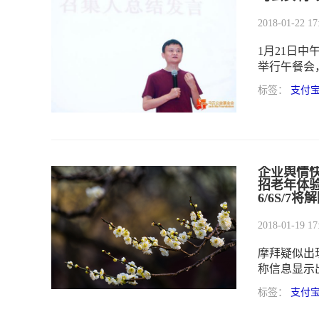
2018-01-22 17
1月21日
举行午餐会
家乡入手，
标签：
支付
企业舆情快
招老年体验
6/6S/7
2018-01-19 17
摩拜疑似出
称信息显示
聘产品体验
标签：
支付
非自罚100万
实施。