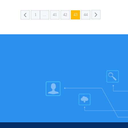
1
...
41
42
43
44