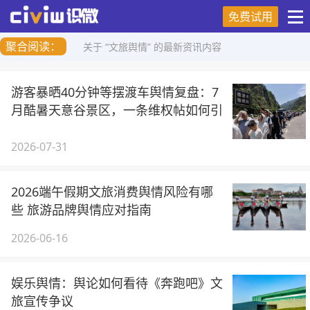
免费试用
聚合阅读：
关于 “文旅舆情” 的最新资讯内容
游客暴晒40分钟等摆渡车舆情复盘：7
月酷暑天意谷景区，一条维权帖如何引
爆暑期旅游吐槽潮
2026-07-31
2026端午假期文旅消费舆情风险有哪
些 旅游品牌舆情应对指南
2026-06-16
娱乐舆情：舆论如何看待《奔跑吧》文
旅宣传争议