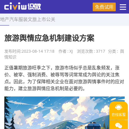
免费试用
地产
汽车
服装
文旅
上市
公关
首页
>
舆情知识
>
正文
旅游舆情应急机制建设方案
发布时间:
2023-08-14 17:18
作者
:
XJ
浏览次数
:
3717
分类
:
舆
情知识
正值暑期旅游旺季之下，旅游市场似乎总是乱象频发，涨
价、被宰、强制消费、被辱骂等词常常成为舆论的关注焦
点。因此，为了保障相关企业在面对旅游舆情事件时的应对
能力，建立旅游舆情应急机制是必要的。