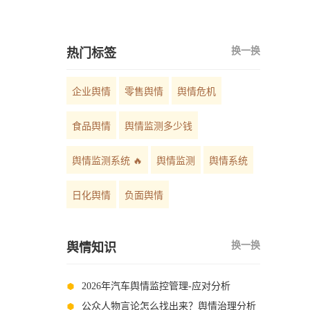
如何选择？
换一换
热门标签
企业舆情
零售舆情
舆情危机
食品舆情
舆情监测多少钱
舆情监测系统 🔥
舆情监测
舆情系统
日化舆情
负面舆情
换一换
舆情知识
2026年汽车舆情监控管理-应对分析
公众人物言论怎么找出来？舆情治理分析