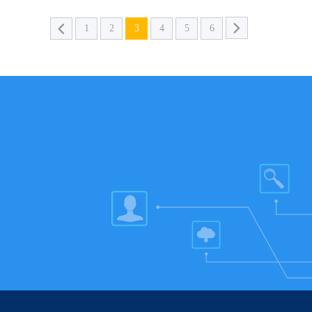
1
2
3
4
5
6