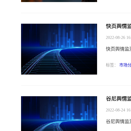
快页舆情监
2022-08-26 16
快页舆情监
标签：
市场
谷尼舆情监
2022-08-24 16
谷尼舆情监