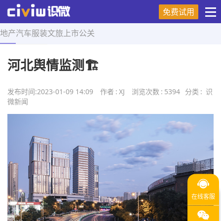
免费试用
地产
汽车
服装
文旅
上市
公关
首页
>
舆情研究
>
正文
河北舆情监测🏗️
发布时间:
2023-01-09 14:09
作者
:
XJ
浏览次数
:
5394
分类
:
识
微新闻