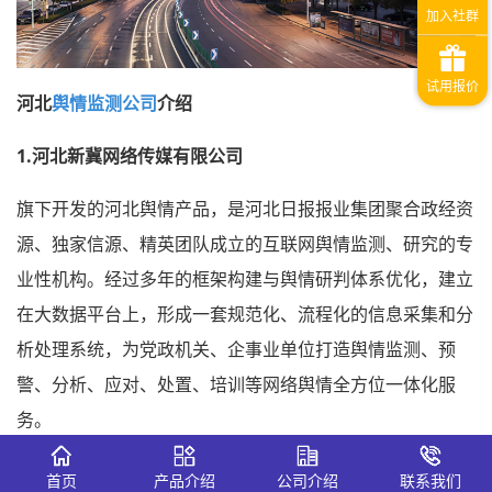
河北
舆情监测公司
介绍
1.河北新冀网络传媒有限公司
旗下开发的河北舆情产品，是河北日报报业集团聚合政经资
源、独家信源、精英团队成立的互联网舆情监测、研究的专
业性机构。经过多年的框架构建与舆情研判体系优化，建立
在大数据平台上，形成一套规范化、流程化的信息采集和分
析处理系统，为党政机关、企事业单位打造舆情监测、预
警、分析、应对、处置、培训等网络舆情全方位一体化服
务。
2.河北天威舆情监测公司
首页
产品介绍
公司介绍
联系我们