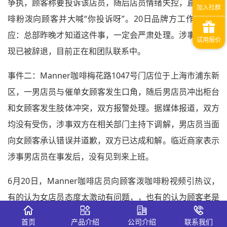
争执，顾客称要投诉该店员，随后店员情绪失控，直接将咖
啡粉泼向顾客并大喊“你投诉呀”。20日品牌方工作人员回
应：总部昨晚才知道这件事，一定会严肃处理。涉事的女孩
现已被辞退，目前正在和团队联系中。
事件二：Manner咖啡梅花路1047号门店位于上海市浦东新
区，一男店员与催单女顾客发生口角，随后男店员冲出柜台
和女顾客发生肢体冲突，双方报警处理。据媒体报道，双方
均没有受伤，涉事双方在相关部门主持下调解，男店员当面
向女顾客承认错误并道歉，双方已达成和解。临近商家表示
涉事男店员在事发后，没有见到来上班。
6月20日，Manner咖啡店员向顾客泼咖啡粉视频引热议，
有的认为女店员态度太激动有问题，，也有的认为顾客老是
把“投诉”挂在嘴边激怒了店员。另一个视频“上海Manner一
首页
产品介绍
公司介绍
联系我们