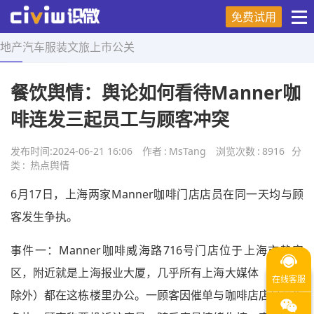
免费试用
地产
汽车
服装
文旅
上市
公关
首页
>
热点舆情
>
正文
餐饮舆情：舆论如何看待Manner咖
啡连发三起员工与顾客冲突
发布时间:
2024-06-21 16:06
作者
:
MsTang
浏览次数
:
8916
分
类
:
热点舆情
6月17日，上海两家Manner咖啡门店店员在同一天均与顾
客发生争执。
事件一：Manner咖啡威海路716号门店位于上海市静安
区，附近就是上海报业大厦，几乎所有上海大媒体（电视台
除外）都在这栋楼里办公。一顾客因催单与咖啡店店员产生