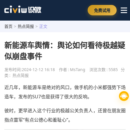
免费试用
首页
>
热点简报
>
正文
新能源车舆情：舆论如何看待极越疑
似崩盘事件
发布时间:
2024-12-12 16:18
作者
:
MsTang
浏览次数
:
5585
分
类
:
热点简报
近几年，新能源车是绝对的风口，做手机的小米都强势下场
造车，发布的SU7也是获得了很大的反响。
彼时，更早进入这个行业的极越公关负责人，还曾在朋友圈
指点雷军“有点公德心和羞耻心”。