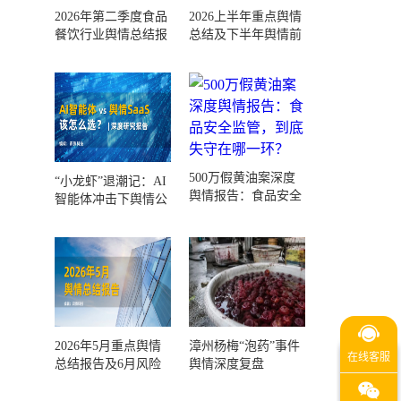
2026年第二季度食品
2026上半年重点舆情
餐饮行业舆情总结报
总结及下半年舆情前
告及第三季度风险预
瞻和风控报告
测
500万假黄油案深度
“小龙虾”退潮记：AI
舆情报告：食品安全
智能体冲击下舆情公
监管，到底失守在哪
关人的工具选择回摆
一环？
2026年5月重点舆情
漳州杨梅“泡药”事件
总结报告及6月风险
舆情深度复盘
预警