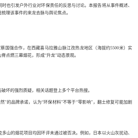
同时也引发户外行业对环保责任的反思与讨论。本报告将从事件概述、
统梳理该事件的来龙去脉与舆论焦点。
术家蔡国强合作，在西藏喜马拉雅山脉江孜热龙地区（海拔约5500米）实
山脊点燃三幕烟花，形成“升龙”动态景观。
态破坏的强烈质疑，相关话题登上多个平台热搜。
然”的品牌承诺，认为“环保材料”不等于“零影响”，翻土修复可能加剧
克多山的烟花项目均因环评未通过被否决。例如，日本以火山灰扰动、