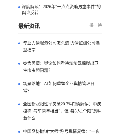
深度解读：2026年“一点点资助男童事件”的
4
舆论反转
换一换
最新资讯
专业舆情服务公司怎么选 舆情监测公司选
型指南
零售舆情：舆论如何看待淘淘氧棉爆出卫
生巾虫卵问题？
场景落地：AI如何重塑企业舆情管理日
常？
全国新冠阳性率突破20.3%舆情解读：中疾
控称“与前两年相当”，但“每5人1个阳”意味
着什么
中国烹协撤销“大师”称号舆情复盘：“一夜