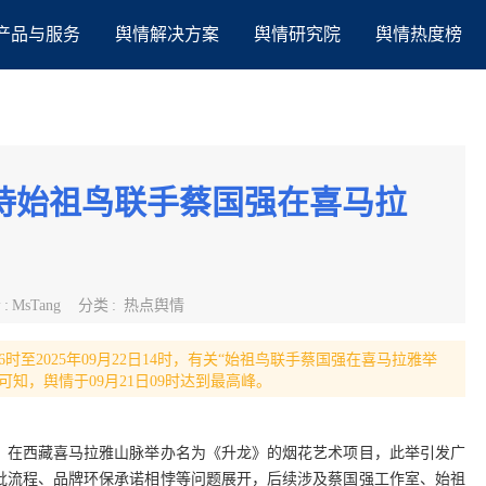
产品与服务
舆情解决方案
舆情研究院
舆情热度榜
待始祖鸟联手蔡国强在喜马拉
者
:
MsTang
分类
:
热点舆情
6时至2025年09月22日14时，有关“始祖鸟联手蔡国强在喜马拉雅举
势可知，舆情于09月21日09时达到最高峰。
，在西藏喜马拉雅山脉举办名为《升龙》的烟花艺术项目，此举引发广
批流程、品牌环保承诺相悖等问题展开，后续涉及蔡国强工作室、始祖