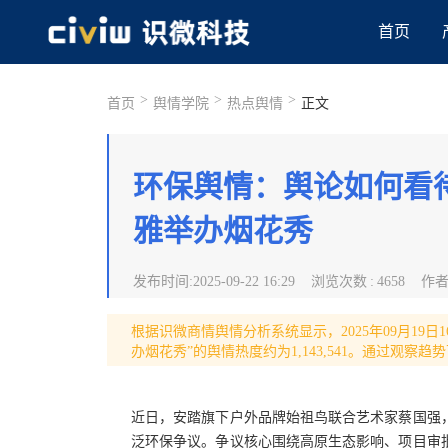
首页
>
>
>
首页
舆情学院
热点舆情
正文
环保舆情：舆论如何看
雅举办烟花秀
发布时间
:
2025-09-22 16:29
浏览次数
:
4658
作
根据识微商情舆情分析系统显示，2025年09月19日1
办烟花秀”的舆情热度约为1,143,541。通过观察趋
近日，安踏旗下户外品牌始祖鸟联合艺术家蔡国强
泛环保争议。争议核心围绕高原生态影响、项目审