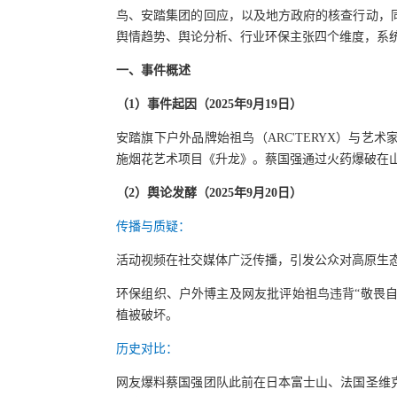
鸟、安踏集团的回应，以及地方政府的核查行动，
舆情趋势、舆论分析、行业环保主张四个维度，系
一、
事件概述
（
1
）
事件起因（2025年9月19日）
安踏旗下户外品牌始祖鸟（ARC'TERYX）与艺
施烟花艺术项目《升龙》。蔡国强通过火药爆破在
（
2
）
舆论发酵（2025年9月20日）
传播与质疑：
活动视频在社交媒体广泛传播，引发公众对高原生
环保组织、户外博主及网友批评始祖鸟违背“敬畏自
植被破坏。
历史对比：
网友爆料蔡国强团队此前在日本富士山、法国圣维