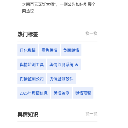
之间再无烹饪大师”，一则公告如何引爆全
网热议
换一换
热门标签
日化舆情
零售舆情
负面舆情
舆情监测工具
舆情监测系统 🔥
舆情监测公司
舆情监测软件
2026年舆情信息
舆情监测
舆情预警
换一换
舆情知识