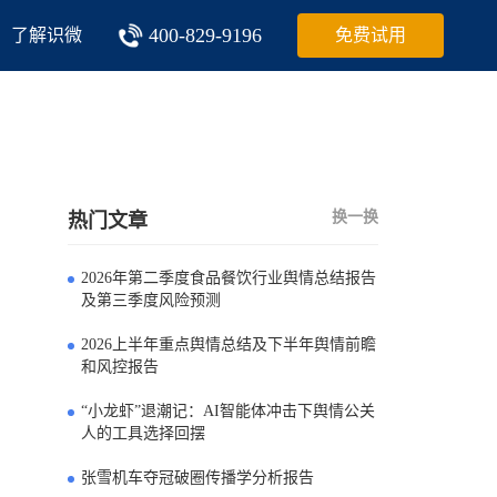
400-829-9196
了解识微
免费试用
换一换
热门文章
2026年第二季度食品餐饮行业舆情总结报告
0
及第三季度风险预测
2026上半年重点舆情总结及下半年舆情前瞻
1
和风控报告
“小龙虾”退潮记：AI智能体冲击下舆情公关
2
人的工具选择回摆
张雪机车夺冠破圈传播学分析报告
3